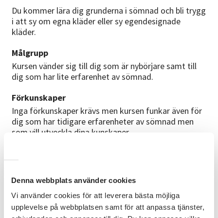
Du kommer lära dig grunderna i sömnad och bli trygg
i att sy om egna kläder eller sy egendesignade
kläder.
Målgrupp
Kursen vänder sig till dig som är nybörjare samt till
dig som har lite erfarenhet av sömnad.
Förkunskaper
Inga förkunskaper krävs men kursen funkar även för
dig som har tidigare erfarenheter av sömnad men
som vill utveckla dina kunskaper.
Studiematerial
Material ingår inte i kursavgiften. Du tar med de
sybehör du behöver, samt egen symaskin. VIKTIGT-
Denna webbplats använder cookies
du måste kunna grunderna om din egen symaskin
Vi använder cookies för att leverera bästa möjliga
och veta att den fungerar. Material som är bra att ha
upplevelse på webbplatsen samt för att anpassa tjänster,
med sig är: tyg och mönster, pennor, linjal, tråd,