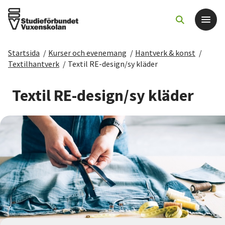
Startsida
/
Kurser och evenemang
/
Hantverk & konst
/
Det här gör vi
Textilhantverk
/
Textil RE-design/sy kläder
För dig som
Textil RE-design/sy kläder
Sök kurser och evenemang
Om SV
Starta studiecirkel
Cirkelledare