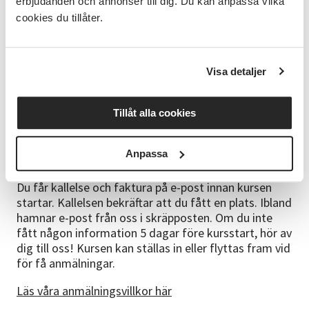
måttband, sax, knappnålar, m.m.
erbjudanden och annonser till dig. Du kan anpassa vilka
cookies du tillåter.
Tips! Det går ofta att hitta billig bomullsväv i bra
kvalitet i second hand-butiker.
Visa detaljer
Om ledaren
Maria Åberg - sytt har jag gjort under hela mitt liv
och även mycket på beställning. Det har blivit allt från
Tillåt alla cookies
brudklänningar, balklänningar, barnkläder, jackor,
kappor till väskor mm.
Anpassa
Bra att veta
Du får kallelse och faktura på e-post innan kursen
startar. Kallelsen bekräftar att du fått en plats. Ibland
hamnar e-post från oss i skräpposten. Om du inte
fått någon information 5 dagar före kursstart, hör av
dig till oss! Kursen kan ställas in eller flyttas fram vid
för få anmälningar.
Läs våra anmälningsvillkor här