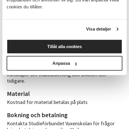
Kursledare
cookies du tillåter.
Ramon Persson är en ansedd slöjdare och
uppskattad kursledare. Han är känd i slöjdkretsar
långt utanför Sveriges gränser. Han arbetar med den
traditionella slöjdens tekniker, och blandar
Visa detaljer
traditionell slöjd med modernt formspråk. I
verkstaden utanför Motala skapas näverburkar,
snickerier och andra bruksföremål.
Tillåt alla cookies
Förkunskapskrav
Anpassa
Det är fördelaktigt om du har grundläggande
kunskaper om träbearbetning och snickeri sen
tidigare.
Material
Kostnad för material betalas på plats
Bokning och betalning
Kontakta Studieförbundet Vuxenskolan för frågor