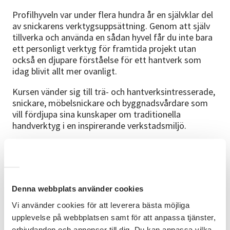
Profilhyveln var under flera hundra år en självklar del
av snickarens verktygsuppsättning. Genom att själv
tillverka och använda en sådan hyvel får du inte bara
ett personligt verktyg för framtida projekt utan
också en djupare förståelse för ett hantverk som
idag blivit allt mer ovanligt.
Kursen vänder sig till trä- och hantverksintresserade,
snickare, möbelsnickare och byggnadsvårdare som
vill fördjupa sina kunskaper om traditionella
handverktyg i en inspirerande verkstadsmiljö.
Plats:
Norrsten Mellangården, Motala
Datum:
9-11 april 2027
Tid:
9-16 samtliga dagar
Denna webbplats använder cookies
Vi använder cookies för att leverera bästa möjliga
Pris:
3900 kr + material, 500 kr
upplevelse på webbplatsen samt för att anpassa tjänster,
erbjudanden och annonser till dig. Du kan anpassa vilka