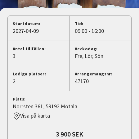
Nyheter
Avdelningar
Startdatum:
Tid:
2027-04-09
09:00 - 16:00
Lyssna
Antal tillfällen:
Veckodag:
3
Fre
Lör
Sön
Lediga platser:
Arrangemangsnr:
2
47170
Plats:
Norrsten 361, 59192 Motala
Visa på karta
3 900 SEK