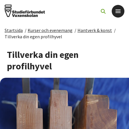
Startsida
/
Kurser och evenemang
/
Hantverk & konst
/
Det här gör vi
Tillverka din egen profilhyvel
För dig som
Tillverka din egen
profilhyvel
Sök kurser och evenemang
Om SV
Starta studiecirkel
Cirkelledare