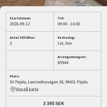
Nyheter
Avdelningar
Startdatum:
Tid:
2026-09-12
09:00 - 16:00
Lyssna
Antal tillfällen:
Veckodag:
2
Lör
Sön
Arrangemangsnr:
85944
Plats:
SV Pajala, Laestadiusvägen 38, 98431 Pajala
Visa på karta
3 395 SEK