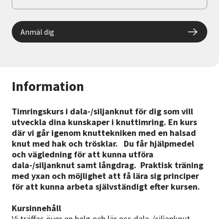
Anmäl dig
Information
Timringskurs i dala-/siljanknut för dig som vill
utveckla dina kunskaper i knuttimring. En kurs
där vi går igenom knuttekniken med en halsad
knut med hak och trösklar. Du får hjälpmedel
och vägledning för att kunna utföra
dala-/siljanknut samt långdrag. Praktisk träning
med yxan och möjlighet att få lära sig principer
för att kunna arbeta självständigt efter kursen.
Kursinnehåll
Vi träffas över en helg och lär oss dala-/siljanknut.