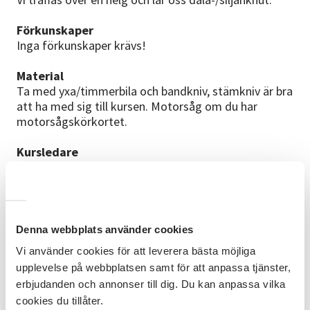
Förkunskaper
Inga förkunskaper krävs!
Material
Ta med yxa/timmerbila och bandkniv, stämkniv är bra
att ha med sig till kursen. Motorsåg om du har
motorsågskörkortet.
Kursledare
Emma Kiviniemi - EK Enterprises,
#emmakiviniemienterprises, Gått småskalig
virkesförädling på yrkeshögskolan. Utbildningen
innehöll timring, sågning och annat kulturhantverk.
Även virkes och materiallära där vi fick kunskap i
Denna webbplats använder cookies
skillnaden mellan träd och träd för att bygga
Vi använder cookies för att leverera bästa möjliga
långsiktigt och träd för att skapa långsiktiga och
upplevelse på webbplatsen samt för att anpassa tjänster,
hållbara byggnader!
erbjudanden och annonser till dig. Du kan anpassa vilka
cookies du tillåter.
Utvecklingsmöjligheter