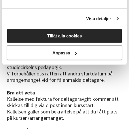
För dig som vill gå vidare finns det fler kurser inom
skog, mark och hantverk. Hör av dig till oss för mer
info.
Visa detaljer
Övrigt
Kom ihåg att lämna ditt mobilnummer och din e-
Tillåt alla cookies
postadress när du anmäler dig.
Vi på Studieförbundet Vuxenskolan strävar efter att
Anpassa
hålla hög kvalitet på våra kurser och arrangemang.
Våra ledare har ledarutbildning och vi använder oss av
studiecirkelns pedagogik.
Vi förbehåller oss rätten att ändra startdatum på
arrangemanget vid för få anmälda deltagare.
Bra att veta
Kallelse med faktura för deltagaravgift kommer att
skickas till dig via e-post innan kursstart.
Kallelsen gäller som bekräftelse på att du fått plats
på kursen/arrangemanget.