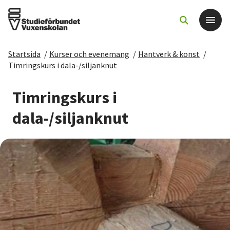
Startsida
/
Kurser och evenemang
/
Hantverk & konst
/
Det här gör vi
Timringskurs i dala-/siljanknut
För dig som
Timringskurs i
dala-/siljanknut
Sök kurser och evenemang
Om SV
Starta studiecirkel
Cirkelledare