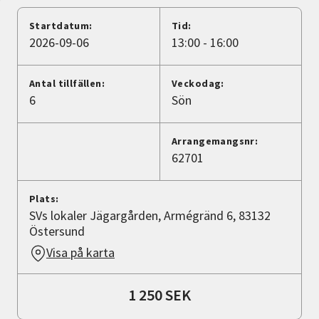
Nyheter
Startdatum:
Tid:
2026-09-06
13:00 - 16:00
Avdelningar
Antal tillfällen:
Veckodag:
6
Sön
Lyssna
Arrangemangsnr:
62701
Plats:
SVs lokaler Jägargården, Armégränd 6, 83132
Östersund
Visa på karta
1 250 SEK