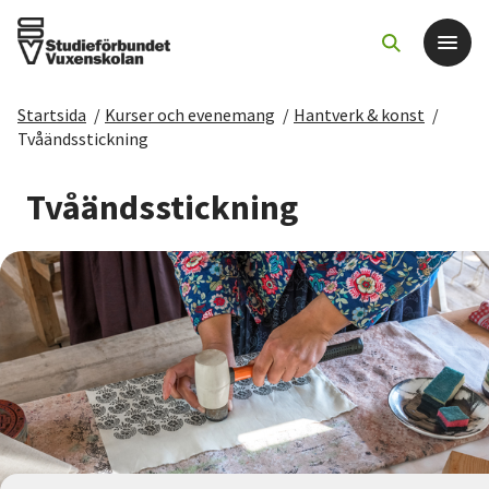
Startsida
/
Kurser och evenemang
/
Hantverk & konst
/
Det här gör vi
Tvåändsstickning
För dig som
Tvåändsstickning
Sök kurser och evenemang
Om SV
Starta studiecirkel
Cirkelledare