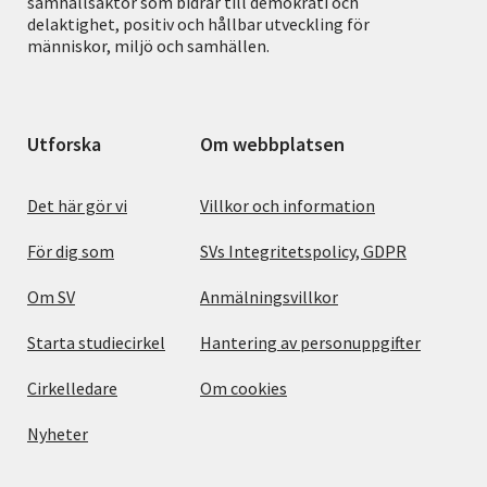
samhällsaktör som bidrar till demokrati och
delaktighet, positiv och hållbar utveckling för
människor, miljö och samhällen.
Utforska
Om webbplatsen
Det här gör vi
Villkor och information
För dig som
SVs Integritetspolicy, GDPR
Om SV
Anmälningsvillkor
Starta studiecirkel
Hantering av personuppgifter
Cirkelledare
Om cookies
Nyheter