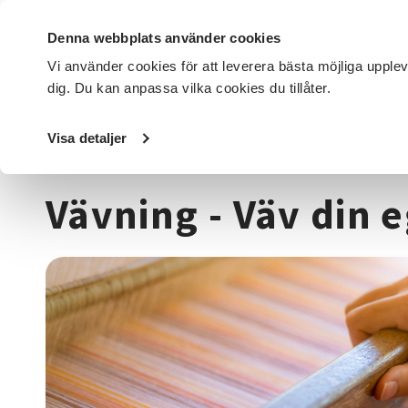
Denna webbplats använder cookies
Vi använder cookies för att leverera bästa möjliga upple
dig. Du kan anpassa vilka cookies du tillåter.
DET HÄR GÖR VI
FÖR DIG SOM
SÖK KURSER OCH EVENE
Visa detaljer
Startsida
/
Kurser och evenemang
/
Hantverk & konst
/
V
Vävning - Väv din 