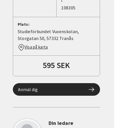
:
108305
Plats:
Studieförbundet Vuxenskolan,
Storgatan 50, 57332 Tranås
Visa på karta
595 SEK
Anmäl dig
Din ledare