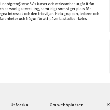
.nordgren@sv.se SV:s kurser och verksamhet utgår ifrån
ch personlig utveckling, samtidigt som vi ger plats för
na intresset och den fria viljan. Hela gruppen, ledaren och
rfarenheter och frågor för att påverka studiecirkelns
Utforska
Om webbplatsen
K