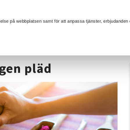
Sök
velse på webbplatsen samt för att anpassa tjänster, erbjudanden 
Om SV
Sta
MANG
ävning - Väv din egen pläd
egen pläd