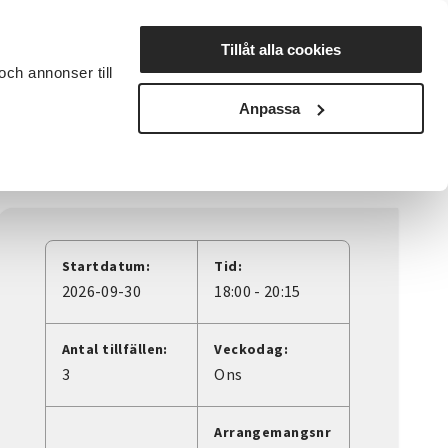
Lyssna
Tillåt alla cookies
och annonser till
rta studiecirkel
Cirkelledare
Nyheter
Avdelningar
Anpassa
Startdatum:
Tid:
2026-09-30
18:00 - 20:15
Antal tillfällen:
Veckodag:
3
Ons
Arrangemangsnr