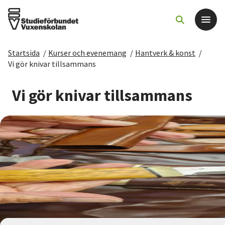
Startsida
/
Kurser och evenemang
/
Hantverk & konst
/
Det här gör vi
Vi gör knivar tillsammans
För dig som
Vi gör knivar tillsammans
Sök kurser och evenemang
Om SV
Starta studiecirkel
Cirkelledare