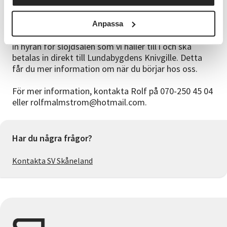
hjälps vi åt i gruppen om vi kör fast och vi stöttar
varandra med materialval och maskiner.
Anpassa
Vi tar en medlemsavgift på 250kr/år. Avgiften täcker
in hyran för slöjdsalen som vi håller till i och ska
betalas in direkt till Lundabygdens Knivgille. Detta
får du mer information om när du börjar hos oss.
För mer information, kontakta Rolf på 070-250 45 04
eller rolfmalmstrom@hotmail.com.
Har du några frågor?
Kontakta SV Skåneland