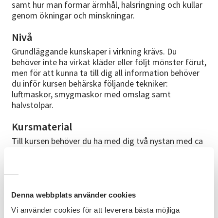
samt hur man formar ärmhål, halsringning och kullar
genom ökningar och minskningar.
Nivå
Grundläggande kunskaper i virkning krävs. Du
behöver inte ha virkat kläder eller följt mönster förut,
men för att kunna ta till dig all information behöver
du inför kursen behärska följande tekniker:
luftmaskor, smygmaskor med omslag samt
halvstolpar.
Kursmaterial
Till kursen behöver du ha med dig två nystan med ca
100 meter per 50 gram, av ett garn i ull eller
ullblandning med ca 100 meter per 50 gram, med
rekommenderade stickor 4-5mm. Garnen bör vara i
olika färger. Du behöver även ha med dig virknål som
passar till garnet.
Denna webbplats använder cookies
Vi använder cookies för att leverera bästa möjliga
Materialinformation skickas inför kursstart.