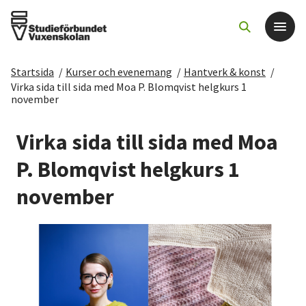
Startsida
/
Kurser och evenemang
/
Hantverk & konst
/
Det här gör vi
Virka sida till sida med Moa P. Blomqvist helgkurs 1
november
För dig som
Virka sida till sida med Moa
P. Blomqvist helgkurs 1
Sök kurser och evenemang
november
Om SV
Starta studiecirkel
Cirkelledare