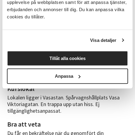
upplevelse på webbplatsen samt för att anpassa tjänster,
Kurstid
erbjudanden och annonser till dig. Du kan anpassa vilka
cookies du tillåter.
Söndag 1 november kl 9:00 - 16:00 (1 hs lunchpaus)
Kursledare
Visa detaljer
Moa P. Blomqvist har med virknålen som vapen och
hjärtat utanpå bestämt sig för att revolutionera
synen på virkning. Med 24 års virkande i bagaget,
Tillåt alla cookies
enorm färgglädje och en hälsosam dos nostalgi
virkar sig Moa på sätt du aldrig sett förut. Hon driver
sedan 2020 företaget Honse.
Anpassa
Kurslokal
Lokalen ligger i Vasastan. Spårvagnshållplats Vasa
Viktoriagatan. En trappa upp utan hiss. Ej
tillgänglighetsanpassat.
Bra att veta
Du får en bekräftelse när du genomfört din