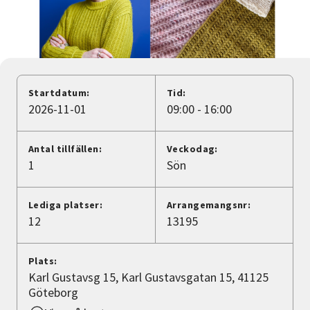
Nyheter
Avdelningar
Startdatum:
Tid:
Lyssna
2026-11-01
09:00 - 16:00
Antal tillfällen:
Veckodag:
1
Sön
Lediga platser:
Arrangemangsnr:
12
13195
Plats:
Karl Gustavsg 15, Karl Gustavsgatan 15, 41125
Göteborg