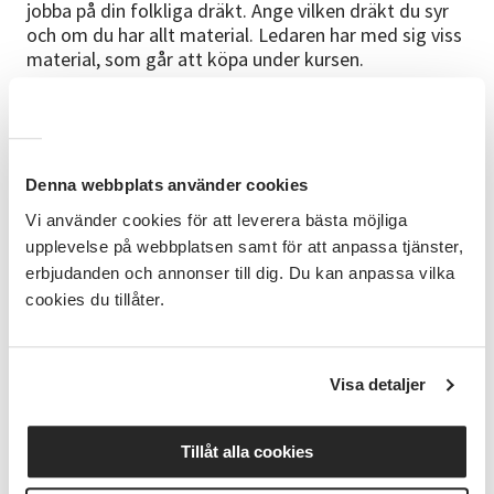
jobba på din folkliga dräkt. Ange vilken dräkt du syr
och om du har allt material. Ledaren har med sig viss
material, som går att köpa under kursen.
Om ledaren
Ledare: Karin Hult- Luleå har stor erfarenhet av
dräktsömnad, deltar i länets dräktråd
Denna webbplats använder cookies
Bra att veta
Vi använder cookies för att leverera bästa möjliga
Du tar med dig ditt material som du kommer att
upplevelse på webbplatsen samt för att anpassa tjänster,
behöva för sömnad och ta gärna med symaskin om
erbjudanden och annonser till dig. Du kan anpassa vilka
du har. Karin har en del mönster, så hör av dig i
cookies du tillåter.
förväg vid frågor om det eller om du undrar om
något kring t.ex. material. Om du redan har några
dräktdelar som du vet att du kommer att använda är
Visa detaljer
det bra att ta med dem för att prova ut allt
tillsammans. Ledaren kommer att ha med sig en del
material.
Tillåt alla cookies
Anmälan