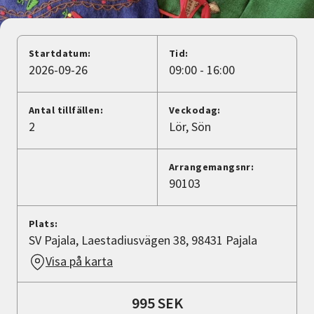
Nyheter
Avdelningar
Startdatum:
Tid:
2026-09-26
09:00 - 16:00
Lyssna
Antal tillfällen:
Veckodag:
2
Lör
Sön
Arrangemangsnr:
90103
Plats:
SV Pajala, Laestadiusvägen 38, 98431 Pajala
Visa på karta
995 SEK