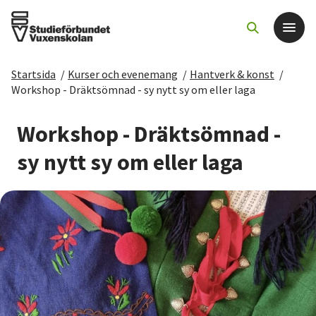
Startsida
/
Kurser och evenemang
/
Hantverk & konst
/
Det här gör vi
Workshop - Dräktsömnad - sy nytt sy om eller laga
För dig som
Workshop - Dräktsömnad -
sy nytt sy om eller laga
Sök kurser och evenemang
Om SV
Starta studiecirkel
Cirkelledare