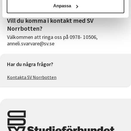
Anpassa
Välkommen med din anmälan - Anmäl senast 16/9!
Vill du komma i kontakt med SV
Norrbotten?
Välkommen att ringa oss på 0978- 10506,
anneli.svarvare@sv.se
Har du några frågor?
Kontakta SV Norrbotten