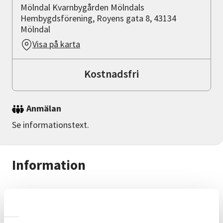
Mölndal Kvarnbygården Mölndals
Hembygdsförening, Royens gata 8, 43134
Mölndal
Visa på karta
Kostnadsfri
Anmälan
Se informationstext.
Information
"Lars hörna" - Bilder och berättelser om