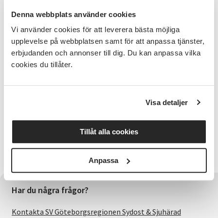
Åby By
Denna webbplats använder cookies
Plats: Kvarnbygården, Mölndals Hembygdsförening,
Royens gata 8 43134 Mölndal I
Vi använder cookies för att leverera bästa möjliga
upplevelse på webbplatsen samt för att anpassa tjänster,
Ingen anmälan krävs.
erbjudanden och annonser till dig. Du kan anpassa vilka
cookies du tillåter.
Arrangör: Mölndals Hembygdsförening i samverkan
med Studieförbundet Vuxenskolan
Visa detaljer
Mölndals Hembygdsförening
Tillåt alla cookies
Foto: Mölndals Stadsmuseum
Anpassa
Har du några frågor?
Kontakta SV Göteborgsregionen Sydost & Sjuhärad