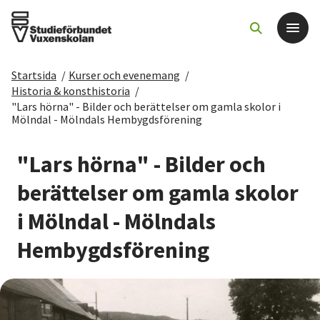
Startsida
/
Kurser och evenemang
/
Det här gör vi
Historia & konsthistoria
/
"Lars hörna" - Bilder och berättelser om gamla skolor i
Mölndal - Mölndals Hembygdsförening
För dig som
"Lars hörna" - Bilder och
Sök kurser och evenemang
berättelser om gamla skolor
Om SV
i Mölndal - Mölndals
Hembygdsförening
Starta studiecirkel
Cirkelledare