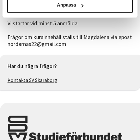
6 sammankomster gånger 2 studietimmar ä 45 min
Anpassa
Studiematerial: Kompendium
Vi startar vid minst 5 anmälda
Frågor om kursinnehåll ställs till Magdalena via epost
nordarnas22@gmail.com
Har du några frågor?
Kontakta SV Skaraborg