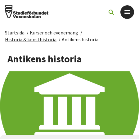
Startsida
/
Kurser och evenemang
/
Det här gör vi
Historia & konsthistoria
/
Antikens historia
För dig som
Antikens historia
Sök kurser och evenemang
Om SV
Starta studiecirkel
Cirkelledare