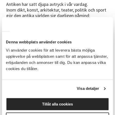
Antiken har satt djupa avtryck i vår vardag.
Inom dikt, konst, arkitektur, teater, politik och sport
gör den antika världen sig dagligen påmind:
årets månader har namn efter romarnas gudar, det
första maratonloppet, de 42 kilometrarna mellan
Maraton och Aten, sprangs 490 f Kr. Spår av grekisk
konst och arkitektur hittar vi till och med i bygdens
Denna webbplats använder cookies
medeltida kyrkor.
Vi använder cookies för att leverera bästa möjliga
Studiecirkeln behandlar stort och smått, vardagliga
upplevelse på webbplatsen samt för att anpassa tjänster,
ting såväl som de stora erövringstågen, demokratins
erbjudanden och annonser till dig. Du kan anpassa vilka
födelse, konst, filosofi och vetenskap i en härlig
cookies du tillåter.
blandning.
Höstens sex sammankomster ägnar vi åt Mellan
Östern och Grekland. Under våren fortsätter vi med
Romarriket.
Visa detaljer
Tillåt alla cookies
Ledare är Magdalena Nord, erfaren cirkelledare med
ett stort intresse för konst, arkitektur och historia.