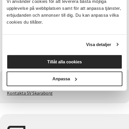
Vi använder cookies för att leverera bästa möjliga
olika öarna med ett kuperat landskap, dramatiska
upplevelse på webbplatsen samt för att anpassa tjänster,
sluttningar och pittoreska byar.
erbjudanden och annonser till dig. Du kan anpassa vilka
Medverkande
cookies du tillåter.
Gunilla och Toivo Stark
Kulturprogrammet arrangeras i
Visa detaljer
samarbete med
Studieförbundet Vuxenskolan
Tillåt alla cookies
Anpassa
Har du några frågor?
Kontakta SV Skaraborg