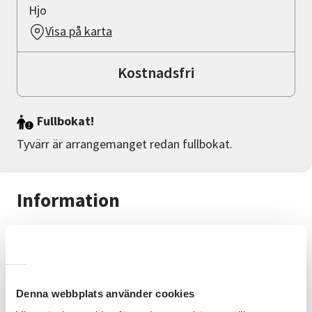
Hjo
Visa på karta
Kostnadsfri
Fullbokat!
Tyvärr är arrangemanget redan fullbokat.
Information
Innehåll
Gunilla och Toivo Stark från Karlsborg berättar om
sin långsegling till Färöarna vid norska västkusten
och Shetland. Efter 220 sjömil kom de fram till
Denna webbplats använder cookies
Torshavn. Vi får följa hur de med bil utforskar de