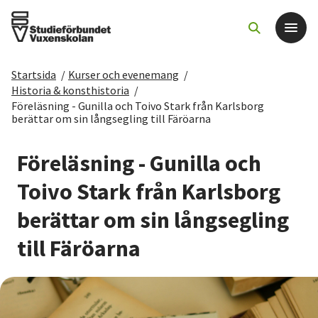
Startsida
/
Kurser och evenemang
/
Det här gör vi
Historia & konsthistoria
/
Föreläsning - Gunilla och Toivo Stark från Karlsborg
berättar om sin långsegling till Färöarna
För dig som
Föreläsning - Gunilla och
Sök kurser och evenemang
Toivo Stark från Karlsborg
Om SV
berättar om sin långsegling
till Färöarna
Starta studiecirkel
Cirkelledare