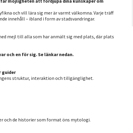
 får möjligheten att fördjupa dina kunskaper om
nyfikna och vill lära sig mer är varmt välkomna. Varje träff
de innehåll – ibland i form av stadsvandringar.
med mejl till alla som har anmält sig med plats, där plats
var och en för sig. Se länkar nedan.
 guider
gens struktur, interaktion och tillgänglighet.
er och de historier som format öns mytologi.