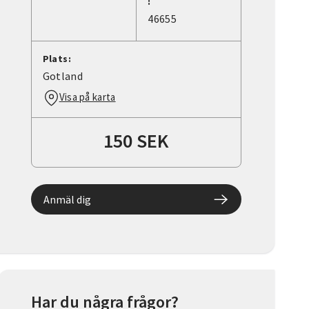
:
46655
Plats:
Gotland
Visa på karta
150 SEK
Anmäl dig
Har du några frågor?