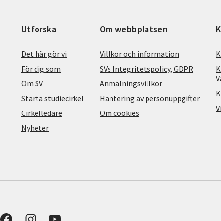
Utforska
Om webbplatsen
K
Det här gör vi
Villkor och information
K
För dig som
SVs Integritetspolicy, GDPR
K
V
Om SV
Anmälningsvillkor
K
Starta studiecirkel
Hantering av personuppgifter
V
Cirkelledare
Om cookies
Nyheter