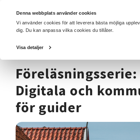
Denna webbplats använder cookies
Vi använder cookies för att leverera bästa möjliga upple
dig. Du kan anpassa vilka cookies du tillåter.
DET HÄR GÖR VI
FÖR DIG SOM
SÖK KURSER OCH EVENE
Visa detaljer
Startsida
/
Kurser och evenemang
/
Historia & konsthist
Föreläsningsserie: 
Digitala och komm
för guider