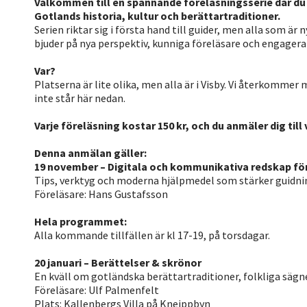
Välkommen till en spännande föreläsningsserie där du
Gotlands historia, kultur och berättartraditioner.
Serien riktar sig i första hand till guider, men alla som är 
bjuder på nya perspektiv, kunniga föreläsare och engageran
Var?
Platserna är lite olika, men alla är i Visby. Vi återkommer 
inte står här nedan.
Varje föreläsning kostar 150 kr, och du anmäler dig till 
Denna anmälan gäller:
19 november – Digitala och kommunikativa redskap för
Tips, verktyg och moderna hjälpmedel som stärker guidnin
Föreläsare: Hans Gustafsson
Hela programmet:
Alla kommande tillfällen är kl 17-19, på torsdagar.
20 januari – Berättelser & skrönor
En kväll om gotländska berättartraditioner, folkliga sägn
Föreläsare: Ulf Palmenfelt
Plats: Kallenbergs Villa på Kneippbyn