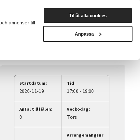
Lyssna
Tillåt alla cookies
och annonser till
rta studiecirkel
Cirkelledare
Nyheter
Avdelningar
Anpassa
kativa redskap för guider
Startdatum:
Tid:
2026-11-19
17:00 - 19:00
Antal tillfällen:
Veckodag:
8
Tors
Arrangemangsnr