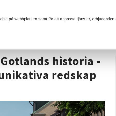
Sök
velse på webbplatsen samt för att anpassa tjänster, erbjudanden 
Om SV
Sta
MANG
oria
/
Föreläsningsserie: Gotlands historia - Digitala och kommuni
Gotlands historia -
unikativa redskap