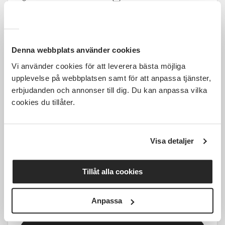
Tid ej fastställt
1 Tillfällen
Läs mer och anmäl
Denna webbplats använder cookies
Vi använder cookies för att leverera bästa möjliga
upplevelse på webbplatsen samt för att anpassa tjänster,
erbjudanden och annonser till dig. Du kan anpassa vilka
cookies du tillåter.
1 700 SEK
Visa detaljer
Gravid-HarmonyYoga i Östersund
start 2 september
Tillåt alla cookies
Östersund
ons 2026-09-02
Anpassa
18:00