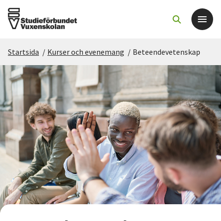
Startsida
/
Kurser och evenemang
/
Beteendevetenskap
Det här gör vi
För dig som
Sök kurser och evenemang
Om SV
Starta studiecirkel
Cirkelledare