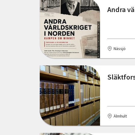
Dals Långed
Andra vä
Stockholms län
Dalum
Södermanlands län
Eksjö
Uppsala län
Emmaboda
Nässjö
Värmlands län
Eslöv
Västerbottens län
Falkenberg
Släktfor
Västernorrlands län
Finnerödja
Västmanlands län
Gotland
Västra Götalands län
Granbergsdal
Örebro län
Älmhult
Grythyttan
Östergötlands län
Gränna