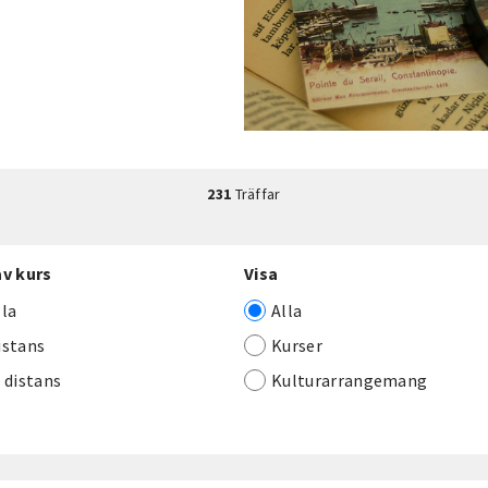
231
Träffar
av kurs
Visa
lla
Alla
istans
Kurser
j distans
Kulturarrangemang