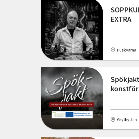
Malmö
SOPPKUL
EXTRA
Mölndal
Norrköping
Nybro
Huskvarna
Nässjö
Nösund
Spökjakt
Olofström
konstför
Partille
Piteå
Grythyttan
Pålsboda