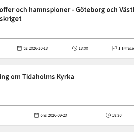
ffer och hamnspioner - Göteborg och Väs
dskriget
tis 2026-10-13
13:00
1 Tillfäll
ing om Tidaholms Kyrka
ons 2026-09-23
18:30