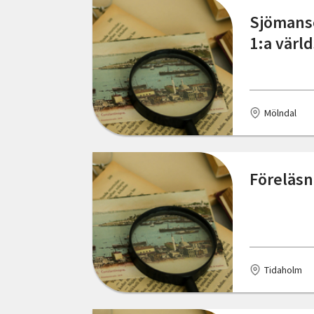
Sjömanso
Hudiksvall
1:a värl
Huskvarna
Hällefors
Mölndal
Hälleviksstrand
Höviksnäs
Föreläsn
Jönköping
Kalmar
Kramfors
Kumla
Tidaholm
Kungsbacka