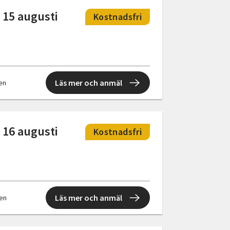
 15 augusti
Kostnadsfri
Läs mer och anmäl
len
 16 augusti
Kostnadsfri
Läs mer och anmäl
len