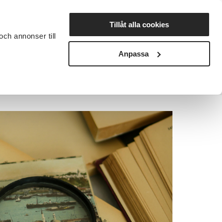
Lyssna
Tillåt alla cookies
och annonser till
rta studiecirkel
Cirkelledare
Nyheter
Avdelningar
Anpassa