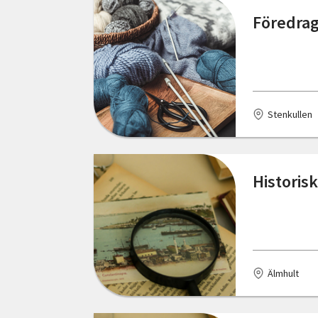
Föredrag 
Gullholmen
Gällö
Göteborg
Stenkullen
Götene
Hallsberg
Historis
Halmstad
Hammarstrand
Hede
Älmhult
Henån
Hjo