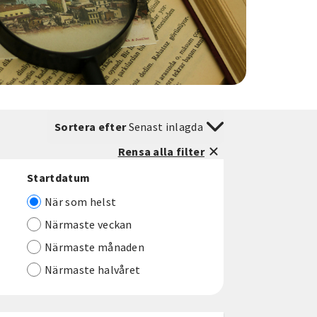
Sortera efter
Senast inlagda
Rensa alla filter
Startdatum
När som helst
Närmaste veckan
Närmaste månaden
Närmaste halvåret