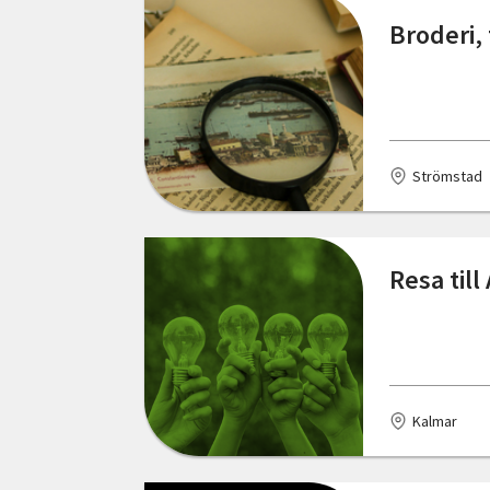
Kungälv
Broderi,
Kågeröd
Käringön
Laholm
Strömstad
Lerum
Lilla Edet
Resa till
Lindesberg
Linköping
Luleå
Kalmar
Lödöse