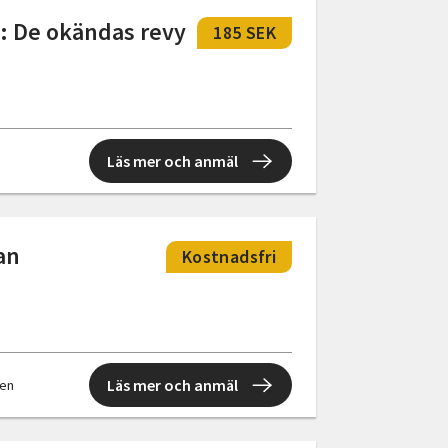
 De okändas revy
185 SEK
Läs mer och anmäl
an
Kostnadsfri
Läs mer och anmäl
len