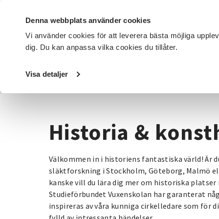
Denna webbplats använder cookies
Vi använder cookies för att leverera bästa möjliga upple
dig. Du kan anpassa vilka cookies du tillåter.
DET HÄR GÖR VI
FÖR DIG SOM
SÖK KURSER OCH EVENE
Visa detaljer
Startsida
/
Kurser och evenemang
/
Historia & konsthist
Historia & konst
Välkommen in i historiens fantastiska värld! Är d
släktforskning i Stockholm, Göteborg, Malmö ell
kanske vill du lära dig mer om historiska platser 
Studieförbundet Vuxenskolan har garanterat någo
inspireras av våra kunniga cirkelledare som för dig
fylld av intressanta händelser.