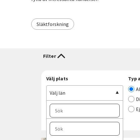
Släktforskning
Filter
Välj plats
Typ 
A
Välj län
D
E
Välj ort
Välj län
Blekinge län