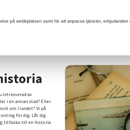
Sök
velse på webbplatsen samt för att anpassa tjänster, erbjudanden 
Om SV
Sta
MANG
oria
historia
u intresserad av
er i en annan stad? Eller
runt om i landet? Vi på
nting för dig. Låt dig
 tillbaka till en historia