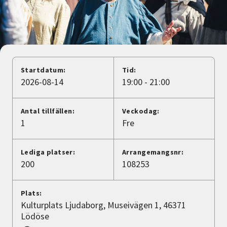
Nyheter
Avdelningar
Startdatum:
Tid:
Lyssna
2026-08-14
19:00 - 21:00
Antal tillfällen:
Veckodag:
1
Fre
Lediga platser:
Arrangemangsnr:
200
108253
Plats:
Kulturplats Ljudaborg, Museivägen 1, 46371
Lödöse