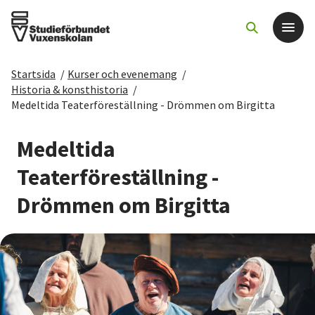
Startsida
/
Kurser och evenemang
/
Det här gör vi
Historia & konsthistoria
/
Medeltida Teaterföreställning - Drömmen om Birgitta
För dig som
Medeltida
Sök kurser och evenemang
Teaterföreställning -
Drömmen om Birgitta
Om SV
Starta studiecirkel
Cirkelledare