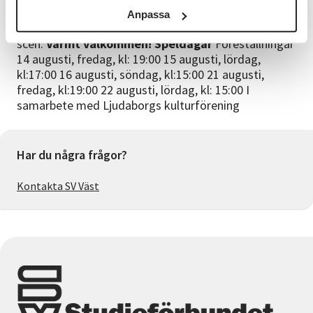
är två akter och beräknas ta ca två timmar plus paus.
Anpassa
Det kommer att vara upp till 25+ skådespelare på
scen.
Varmt välkommen!
Speldagar
Föreställningar
14 augusti, fredag, kl: 19:00 15 augusti, lördag,
kl:17:00 16 augusti, söndag, kl:15:00 21 augusti,
fredag, kl:19:00 22 augusti, lördag, kl: 15:00 I
samarbete med Ljudaborgs kulturförening
Har du några frågor?
Kontakta SV Väst