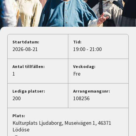
Nyheter
Avdelningar
Startdatum:
Tid:
Lyssna
2026-08-21
19:00 - 21:00
Antal tillfällen:
Veckodag:
1
Fre
Lediga platser:
Arrangemangsnr:
200
108256
Plats:
Kulturplats Ljudaborg, Museivägen 1, 46371
Lödöse