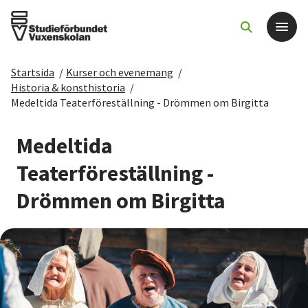
Startsida
/
Kurser och evenemang
/
Det här gör vi
Historia & konsthistoria
/
Medeltida Teaterföreställning - Drömmen om Birgitta
För dig som
Medeltida
Sök kurser och evenemang
Teaterföreställning -
Drömmen om Birgitta
Om SV
Starta studiecirkel
Cirkelledare