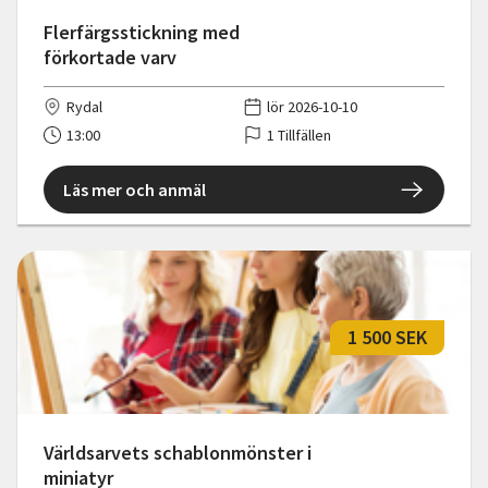
Flerfärgsstickning med
förkortade varv
Rydal
lör 2026-10-10
13:00
1 Tillfällen
Läs mer och anmäl
1 500 SEK
Världsarvets schablonmönster i
miniatyr