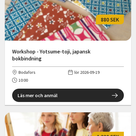
880 SEK
Workshop - Yotsume-toji, japansk
bokbindning
Bodafors
lör 2026-09-19
10:00
Läs mer och anmäl