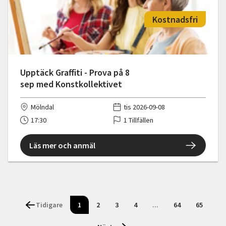
Kostnadsfri
Upptäck Graffiti - Prova på 8
sep med Konstkollektivet
Mölndal
tis 2026-09-08
17:30
1 Tillfällen
Läs mer och anmäl
Tidigare
1
2
3
4
...
64
65