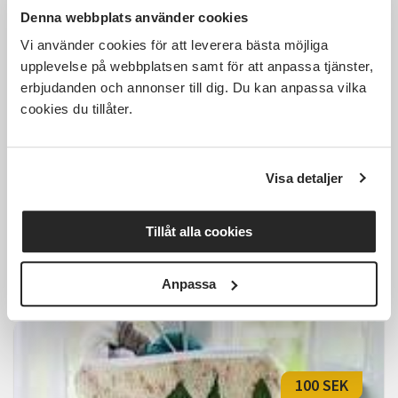
Denna webbplats använder cookies
Vi använder cookies för att leverera bästa möjliga
750 SEK
upplevelse på webbplatsen samt för att anpassa tjänster,
erbjudanden och annonser till dig. Du kan anpassa vilka
cookies du tillåter.
Shiborikurs
Visa detaljer
Burgsvik
fre 2026-08-14
13:00
Tillåt alla cookies
Läs mer och anmäl
Anpassa
100 SEK