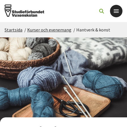
Startsida
/
Kurser och evenemang
/
Hantverk & konst
Det här gör vi
För dig som
Sök kurser och evenemang
Om SV
Starta studiecirkel
Cirkelledare