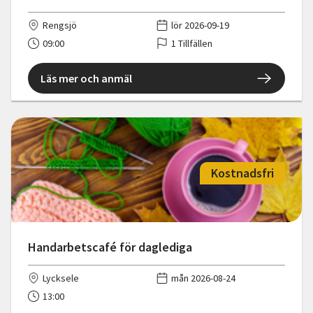
Rengsjö
lör 2026-09-19
09:00
1 Tillfällen
Läs mer och anmäl
Kostnadsfri
Handarbetscafé för daglediga
Lycksele
mån 2026-08-24
13:00