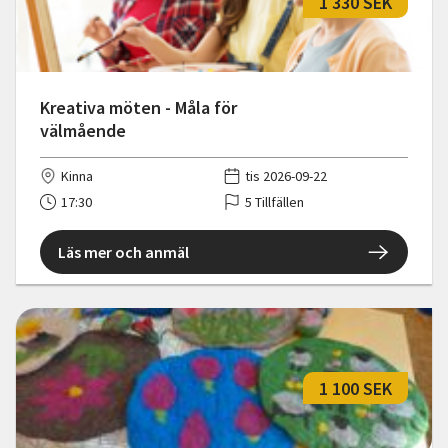
1 330 SEK
Kreativa möten - Måla för
välmående
Kinna
tis 2026-09-22
17:30
5 Tillfällen
Läs mer och anmäl
1 100 SEK