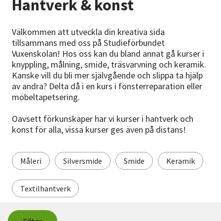
Hantverk & konst
Nyheter
Välkommen att utveckla din kreativa sida
Avdelningar
tillsammans med oss på Studieförbundet
Vuxenskolan! Hos oss kan du bland annat gå kurser i
knyppling, målning, smide, träsvarvning och keramik.
Lyssna
Kanske vill du bli mer självgående och slippa ta hjälp
av andra? Delta då i en kurs i fönsterreparation eller
möbeltapetsering.
Oavsett förkunskaper har vi kurser i hantverk och
konst för alla, vissa kurser ges även på distans!
Måleri
Silversmide
Smide
Keramik
Textilhantverk