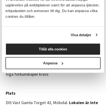
upplevelse på webbplatsen samt för att anpassa tjänster,
Studiematerialet får du vid första kurstillfället och
erbjudanden och annonser till dig. Du kan anpassa vilka
det ingår i kursen.
cookies du tillåter.
Datum och tid
Visa detaljer
Onsdagar kl 18-21, med start den 14 oktober, 6
kurstillfällen
Tillåt alla cookies
Anpassa
Förkunskaper
Inga förkunskaper krävs
Plats
DIS Väst Gamla Torget 43, Mölndal.
Lokalen är inte