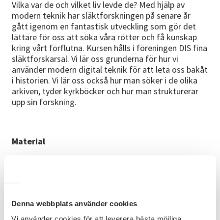
Vilka var de och vilket liv levde de? Med hjälp av
modern teknik har släktforskningen på senare år
gått igenom en fantastisk utveckling som gör det
lättare för oss att söka våra rötter och få kunskap
kring vårt förflutna. Kursen hålls i föreningen DIS fina
släktforskarsal. Vi lär oss grunderna för hur vi
använder modern digital teknik för att leta oss bakåt
i historien. Vi lär oss också hur man söker i de olika
arkiven, tyder kyrkböcker och hur man strukturerar
upp sin forskning.
Material
Det finns 8 datorer tillgängliga med tillgång till de
viktigaste hjälpmedlen för släktforskning, såsom
Arkiv Digital, Ancestry, befolkningsskivor,
dödboksskivan och många lokala databaser. Endast
släktforskning med svenska kyrkböcker och digitalt
Denna webbplats använder cookies
material.
Vi använder cookies för att leverera bästa möjliga