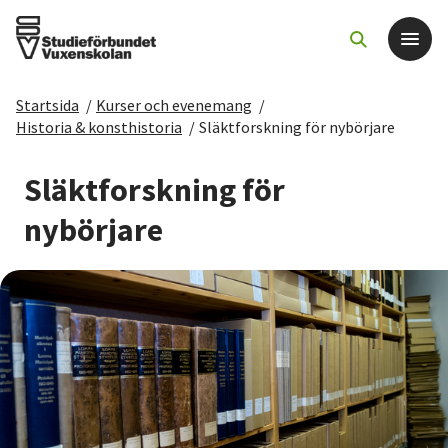
Startsida
/
Kurser och evenemang
/
Det här gör vi
Historia & konsthistoria
/
Släktforskning för nybörjare
För dig som
Släktforskning för
nybörjare
Sök kurser och evenemang
Om SV
Starta studiecirkel
Cirkelledare