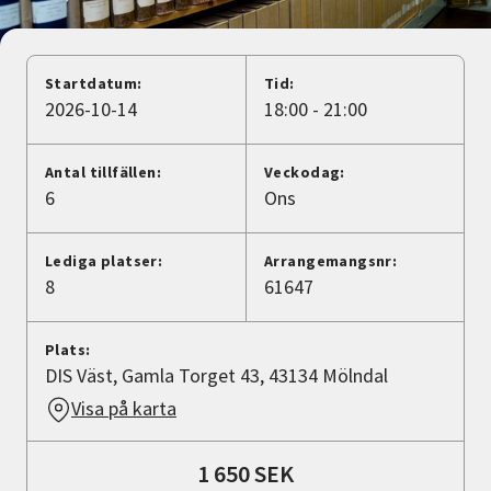
Nyheter
Avdelningar
Startdatum:
Tid:
2026-10-14
18:00 - 21:00
Lyssna
Antal tillfällen:
Veckodag:
6
Ons
Lediga platser:
Arrangemangsnr:
8
61647
Plats:
DIS Väst, Gamla Torget 43, 43134 Mölndal
Visa på karta
1 650 SEK