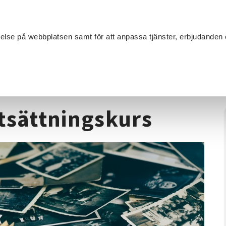
Sök
velse på webbplatsen samt för att anpassa tjänster, erbjudanden 
Om SV
Sta
MANG
oria
/
Släktforskning Fortsättningskurs
tsättningskurs