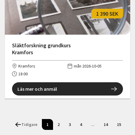
1 390 SEK
Släktforskning grundkurs
Kramfors
Kramfors
mån 2026-10-05
18:00
Läs mer och anmäl
Tidigare
1
2
3
4
...
14
15