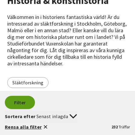
Historia & konsthistoria
Nyheter
Välkommen in i historiens fantastiska värld! Är du
Avdelningar
intresserad av släktforskning i Stockholm, Göteborg,
Malmö eller i en annan stad? Eller kanske vill du lära
dig mer om historiska platser runt om i landet? Vi på
Studieförbundet Vuxenskolan har garanterat
Lyssna
någonting för dig. Låt dig inspireras av våra kunniga
cirkelledare som för dig tillbaka till en historia fylld
av intressanta händelser.
Släktforskning
Filter
Sortera efter
Senast inlagda
Rensa alla filter
232
Träffar