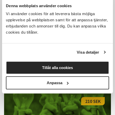
250 SEK
Denna webbplats använder cookies
Vi använder cookies för att leverera bästa möjliga
upplevelse på webbplatsen samt för att anpassa tjänster,
erbjudanden och annonser till dig. Du kan anpassa vilka
Broderi, trädgård, och
cookies du tillåter.
guldgrävarhistoria på Hilmas Alaska
Strömstad
sön 2026-09-20
Visa detaljer
13:30
1 Tillfällen
Läs mer och anmäl
Tillåt alla cookies
Anpassa
210 SEK