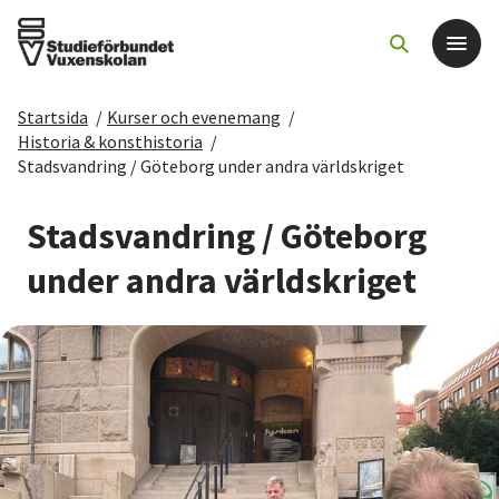
Startsida
/
Kurser och evenemang
/
Det här gör vi
Historia & konsthistoria
/
Stadsvandring / Göteborg under andra världskriget
För dig som
Stadsvandring / Göteborg
Sök kurser och evenemang
under andra världskriget
Om SV
Starta studiecirkel
Cirkelledare