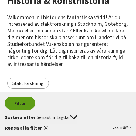
Historia & konsthistoria
Nyheter
Välkommen in i historiens fantastiska värld! Är du
Avdelningar
intresserad av släktforskning i Stockholm, Göteborg,
Malmö eller i en annan stad? Eller kanske vill du lära
dig mer om historiska platser runt om i landet? Vi på
Studieförbundet Vuxenskolan har garanterat
Lyssna
någonting för dig. Låt dig inspireras av våra kunniga
cirkelledare som för dig tillbaka till en historia fylld
av intressanta händelser.
Släktforskning
Filter
Sortera efter
Senast inlagda
Rensa alla filter
233
Träffar