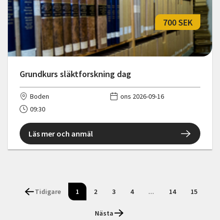
700 SEK
Grundkurs släktforskning dag
Boden
ons 2026-09-16
09:30
Läs mer och anmäl
Tidigare
1
2
3
4
...
14
15
Nästa