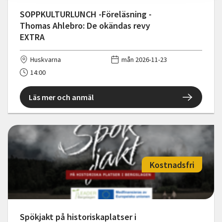
SOPPKULTURLUNCH -Föreläsning -
Thomas Ahlebro: De okändas revy
EXTRA
Huskvarna
mån 2026-11-23
14:00
Läs mer och anmäl
Kostnadsfri
Spökjakt på historiskaplatser i