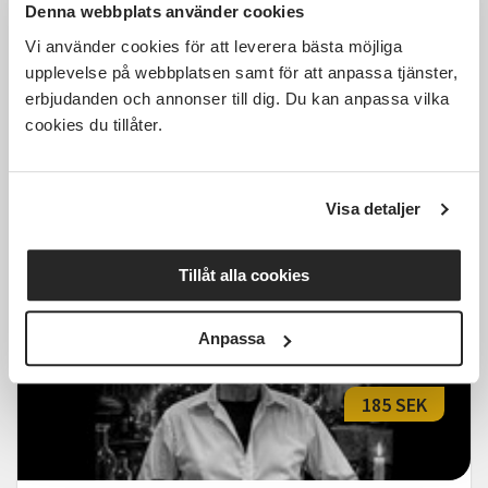
210 SEK
Denna webbplats använder cookies
Vi använder cookies för att leverera bästa möjliga
upplevelse på webbplatsen samt för att anpassa tjänster,
erbjudanden och annonser till dig. Du kan anpassa vilka
Resa till Astrid Lindgrens Värld
cookies du tillåter.
Kalmar
lör 2026-10-31
07:30
1 Tillfällen
Visa detaljer
Läs mer och anmäl
Tillåt alla cookies
Anpassa
185 SEK