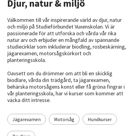
Djur, natur & miljö
Nyheter
Avdelningar
Välkommen till vår inspirerande värld av djur, natur
och miljö på Studieförbundet Vuxenskolan. Vi är
passionerade för att utforska och vårda vår rika
natur arv och erbjuder en mångfald av spännande
Lyssna
studiecirklar som inkluderar biodling, rosbeskärning,
jägarexamen, motorsågskörkort och
planteringsskola.
Oavsett om du drömmer om att bli en skicklig
biodlare, vårda din trädgård, ta jägarexamen,
behärska motorsågens konst eller få gröna fingrar i
vår planteringsskola, har vi kurser som kommer att
väcka ditt intresse.
Jägarexamen
Motorsåg
Hundkurser