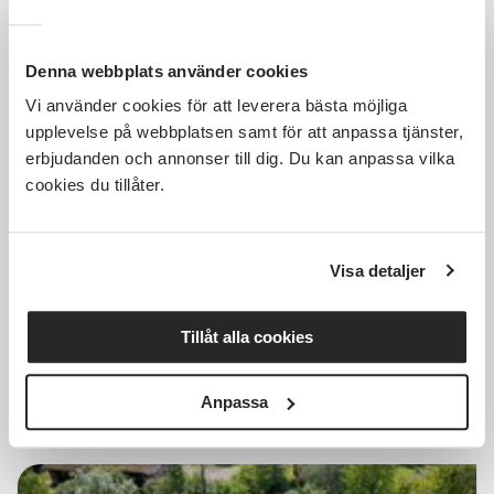
Denna webbplats använder cookies
Vi använder cookies för att leverera bästa möjliga
150 SEK
upplevelse på webbplatsen samt för att anpassa tjänster,
erbjudanden och annonser till dig. Du kan anpassa vilka
cookies du tillåter.
Föreläsning om biodling, tema
invintring och varroa
Visa detaljer
Distans
sön 2026-08-09
Tillåt alla cookies
18:30
Läs mer och anmäl
Anpassa