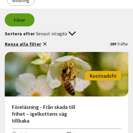
Biodling
Filter
Sortera efter
Senast inlagda
Rensa alla filter
289
Träffar
Kostnadsfri
Föreläsning - Från skada till
frihet – igelkottens väg
tillbaka