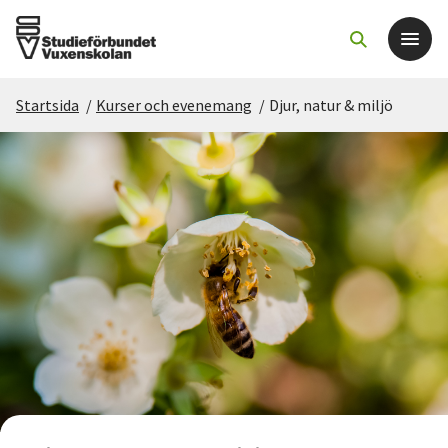
Startsida
/
Kurser och evenemang
/
Djur, natur & miljö
Det här gör vi
För dig som
Sök kurser och evenemang
Om SV
Starta studiecirkel
Cirkelledare