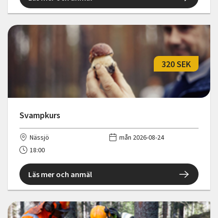
320 SEK
Svampkurs
Nässjö
mån 2026-08-24
18:00
Läs mer och anmäl