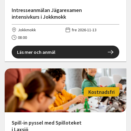
Intresseanmälan Jägarexamen
intensivkurs i Jokkmokk
Jokkmokk
fre 2026-11-13
08:00
Läs mer och anmäl
Kostnadsfri
Spill-in pyssel med Spilloteket
i Laxsjö