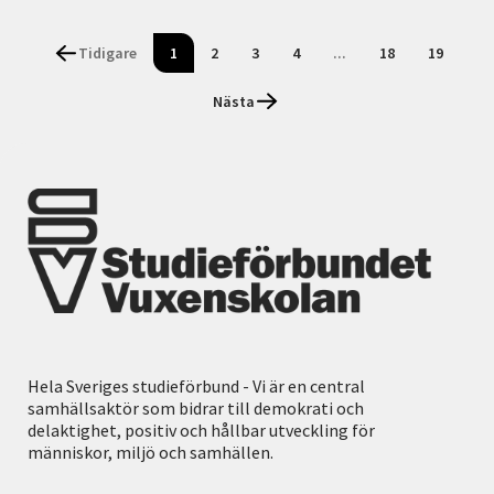
Tidigare
1
2
3
4
...
18
19
Nästa
Hela Sveriges studieförbund - Vi är en central
samhällsaktör som bidrar till demokrati och
delaktighet, positiv och hållbar utveckling för
människor, miljö och samhällen.