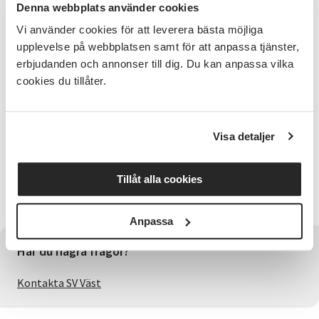
Denna webbplats använder cookies
Stenstugans vänner guidar från 23 juni tis och tors kl.
16.00-18.00 t.om 20 augusti 2026.
Vi använder cookies för att leverera bästa möjliga
upplevelse på webbplatsen samt för att anpassa tjänster,
Ingen anmälan!
erbjudanden och annonser till dig. Du kan anpassa vilka
cookies du tillåter.
Läs mer på Föreningen Gullholmens hemsida eller
Kontakta Monica Knutsdotter Friman på tel 070-392
60 21 Enskild visning enligt överenskommelse
Visa detaljer
Läs mer på Föreningen Gullholmens hemsida:
https://www.foreningengullholmen.se/om-
sektionerna/stenstugan/ Arrangeras i samarbete
Tillåt alla cookies
med Stenstugans Vänner
Anpassa
Har du några frågor?
Kontakta SV Väst