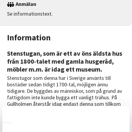
Anmälan
Se informationstext.
Information
Stenstugan, som är ett av öns äldsta hus
från 1800-talet med gamla husgeråd,
möbler m.m. är idag ett museum.
Stenstugor som denna har i Sverige använts till
bostäder sedan tidigt 1700-tal, möjligen ännu
tidigare. De byggdes av människor, som på grund av
fattigdom inte kunde bygga ett vanligt trähus. På
Gullholmen återstår idag endast denna som tillkom
1832. Stugan har dubbla stenväggar och
mellanfyllning av skal och jord.
Stugan visas för allmänheten under sommaren: