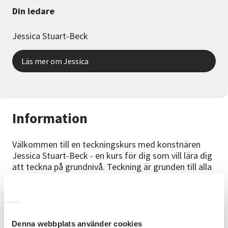
Din ledare
Jessica Stuart-Beck
Läs mer om Jessica
Information
Välkommen till en teckningskurs med konstnären
Jessica Stuart-Beck - en kurs för dig som vill lära dig
att teckna på grundnivå. Teckning är grunden till alla
dina bilder. Efter teckningen kan man arbeta vidare
med exempelvis akvarellmålningar eller andra typer
av målningar.
Kursinnehåll
Denna webbplats använder cookies