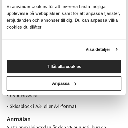
• Vi lär oss grunderna inom teckning.
Vi använder cookies för att leverera bästa möjliga
upplevelse på webbplatsen samt för att anpassa tjänster,
• Vi tränar på linjer, former, proportioner och
erbjudanden och annonser till dig. Du kan anpassa vilka
perspektiv.
cookies du tillåter.
Förkunskaper
Inga förkunskaper krävs.
Visa detaljer
Material
• Blyertspenna, om du vill ta med i olika hårdhet, ex
Tillåt alla cookies
2B, 4B och 6B, så kan du testa vad som passar bäst.
• Suddgummi
Anpassa
• Pennvässare
• Skissblock i A3- eller A4-format
Anmälan
Sista anmälningsdag är den 26 augusti, kursen