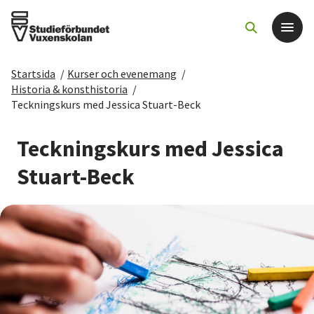
Startsida
/
Kurser och evenemang
/
Det här gör vi
Historia & konsthistoria
/
Teckningskurs med Jessica Stuart-Beck
För dig som
Teckningskurs med Jessica
Sök kurser och evenemang
Stuart-Beck
Om SV
Starta studiecirkel
Cirkelledare