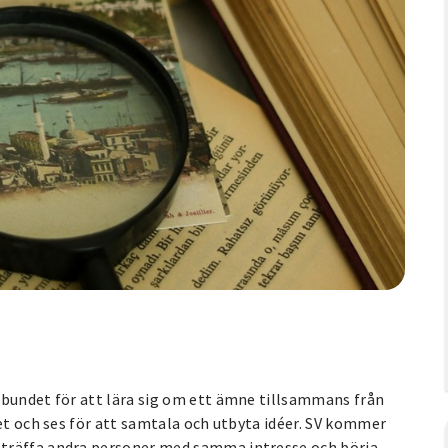
lbundet för att lära sig om ett ämne tillsammans från
get och ses för att samtala och utbyta idéer. SV kommer
 träffa andra personer med samma intresse och börja