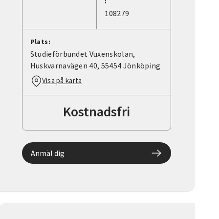
:
108279
Plats:
Studieförbundet Vuxenskolan,
Huskvarnavägen 40, 55454 Jönköping
Visa på karta
Kostnadsfri
Anmäl dig