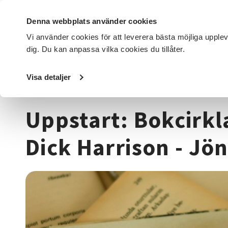
Denna webbplats använder cookies
Vi använder cookies för att leverera bästa möjliga upple
dig. Du kan anpassa vilka cookies du tillåter.
DET HÄR GÖR VI
FÖR DIG SOM
SÖK KURSER OCH EVENE
Visa detaljer
Startsida
/
Kurser och evenemang
/
Historia & konsthist
Uppstart: Bokcirkl
Dick Harrison - Jö