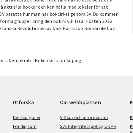
 på aktuella böcker och kan hålla med lokaler för att
 SV berätta hur man har bokcirkel genom SV. Du kommer
forma grupper kring den bok ni vill läsa. Hösten 2026
 Franska Revolutionen av Dick Harrisson Romarriket av
ber #Demokrati #Bokcirkel #Jönköping
Utforska
Om webbplatsen
K
Det här gör vi
Villkor och information
K
För dig som
SVs Integritetspolicy, GDPR
K
V