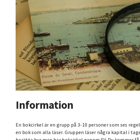
Information
En bokcirkel är en grupp på 3-10 personer som ses rege
en bok som alla läser. Gruppen läser några kapital i ta
berätta hur man har bokcirkel genom SV. Du kommer få