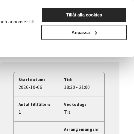
Lyssna
Tillåt alla cookies
och annonser till
rta studiecirkel
Cirkelledare
Nyheter
Avdelningar
Anpassa
g
Startdatum:
Tid:
2026-10-06
18:30 - 21:00
Antal tillfällen:
Veckodag:
1
Tis
Arrangemangsnr