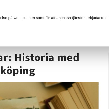
Sök
velse på webbplatsen samt för att anpassa tjänster, erbjudanden 
Om SV
Sta
MANG
oria
/
Uppstart: Bokcirklar: Historia med Dick Harrison - Jönköpin
ar: Historia med
nköping