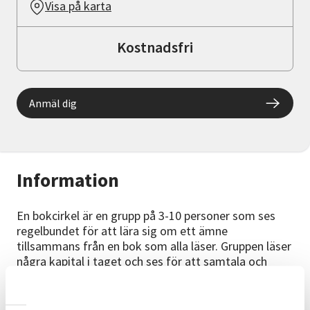
Visa på karta
Kostnadsfri
Anmäl dig
Information
En bokcirkel är en grupp på 3-10 personer som ses
regelbundet för att lära sig om ett ämne
tillsammans från en bok som alla läser. Gruppen läser
några kapital i taget och ses för att samtala och
utbyta idéer. SV kommer berätta hur man har
bokcirkel genom SV. Du kommer få träffa andra
personer med samma intresse och börja forma