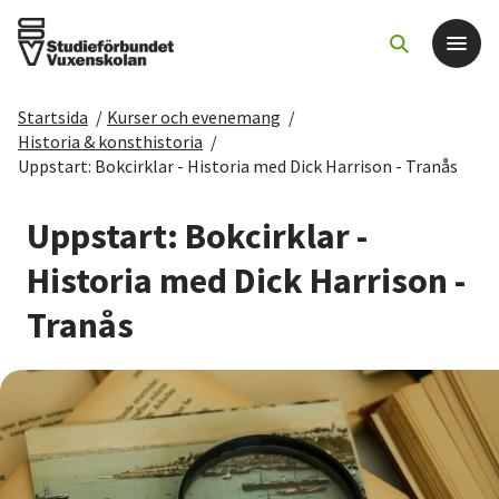
Startsida
/
Kurser och evenemang
/
Det här gör vi
Historia & konsthistoria
/
Uppstart: Bokcirklar - Historia med Dick Harrison - Tranås
För dig som
Uppstart: Bokcirklar -
Sök kurser och evenemang
Historia med Dick Harrison -
Tranås
Om SV
Starta studiecirkel
Cirkelledare