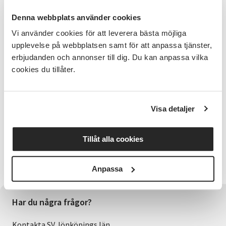
grupper kring den bok ni vill läsa. SV ger förslag på
Denna webbplats använder cookies
aktuella böcker och kan hålla med lokaler för att
träffas alldeles gratis Under uppstartsträffen
Vi använder cookies för att leverera bästa möjliga
kommer SV berätta hur man har bokcirkel genom SV.
upplevelse på webbplatsen samt för att anpassa tjänster,
Du kommer få träffa andra personer med samma
erbjudanden och annonser till dig. Du kan anpassa vilka
intresse och börja forma grupper kring den bok ni vill
cookies du tillåter.
läsa. Hösten 2026 rekommenderar vi Andra
Världskriget av Dick Harrisson Franska Revolutionen
av Dick Harrisson Romarriket av Dick Harrisson
Visa detaljer
Bra att veta
Datum: Tisdag 6 oktober Anmäl senast: måndag 5
Tillåt alla cookies
oktober
#Demokrati #Bokcirkel #Jönköping
Anpassa
Har du några frågor?
Kontakta SV Jönköpings län