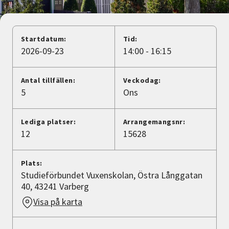
Nyheter
Avdelningar
Startdatum:
Tid:
2026-09-23
14:00 - 16:15
Lyssna
Antal tillfällen:
Veckodag:
5
Ons
Lediga platser:
Arrangemangsnr:
12
15628
Plats:
Studieförbundet Vuxenskolan, Östra Långgatan
40, 43241 Varberg
Visa på karta