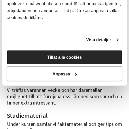
upplevelse på webbplatsen samt för att anpassa tjänster,
Innehåll
erbjudanden och annonser till dig. Du kan anpassa vilka
Vi träffas i SV:s lokaler och har olika teman på varje
cookies du tillåter.
träff:
- Varberg vid västerhavet och stadens historia,
Visa detaljer
- stenbrytning och de första industrierna,
- dricka brunn och sedan kurort och SPA,
Tillåt alla cookies
- först jordbruk och textil sedan
Anpassa
- cykel- och verkstadsindustri.
Vi träffas varannan vecka och har däremellan
möjlighet till att fördjupa oss i ämnen som var och en
finner extra intressant.
Studiematerial
Under kursen samlar vi faktamaterial och ger tips om