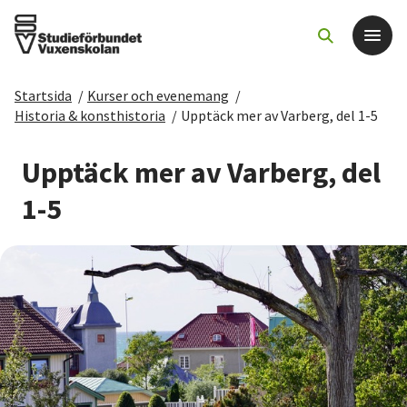
Startsida
/
Kurser och evenemang
/
Det här gör vi
Historia & konsthistoria
/
Upptäck mer av Varberg, del 1-5
För dig som
Upptäck mer av Varberg, del
1-5
Sök kurser och evenemang
Om SV
Starta studiecirkel
Cirkelledare