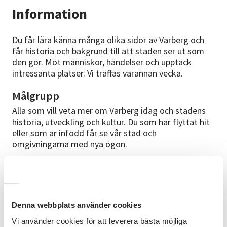
Information
Du får lära känna många olika sidor av Varberg och
får historia och bakgrund till att staden ser ut som
den gör. Möt människor, händelser och upptäck
intressanta platser. Vi träffas varannan vecka.
Målgrupp
Alla som vill veta mer om Varberg idag och stadens
historia, utveckling och kultur. Du som har flyttat hit
eller som är infödd får se vår stad och
omgivningarna med nya ögon.
Mål
Under cirkeln får deltagarna upptäcka mer av
Varberg och stadens omgivningar. Personer,
händelser och verksamheter både då och nu lyfts
Denna webbplats använder cookies
fram samtidigt som vi pratar om egna upplevelser.
Vi använder cookies för att leverera bästa möjliga