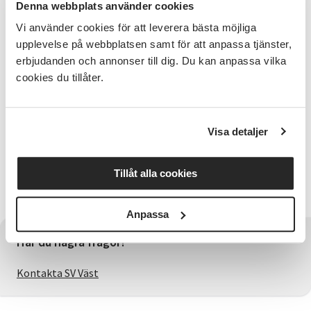
Denna webbplats använder cookies
Musikunderhållning med Gåke och Lotta.
Vi använder cookies för att leverera bästa möjliga
upplevelse på webbplatsen samt för att anpassa tjänster,
Guide
erbjudanden och annonser till dig. Du kan anpassa vilka
Jan-Erik Jansson
cookies du tillåter.
Bra att veta
Medtag egen fika.
Visa detaljer
Samarrangemang mellan
Tillåt alla cookies
Orust kommun, Svenska kyrkan på Orust och
Studieförbundet Vuxenskolan.
Anpassa
Har du några frågor?
Kontakta SV Väst