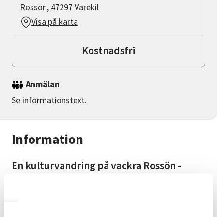
Rossön, 47297 Varekil
Visa på karta
Kostnadsfri
Anmälan
Se informationstext.
Information
En kulturvandring på vackra Rossön -
guide Jan-Erik Jansson
Start vid Rossöns reservatsparkering, begränsat
antal parkeringsplatser, samåk gärna. Lätt vandring
på ca 3 km som tar 3 timmar.