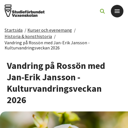
Startsida
/
Kurser och evenemang
/
Det här gör vi
Historia & konsthistoria
/
Vandring på Rossön med Jan-Erik Jansson -
Kulturvandringsveckan 2026
För dig som
Vandring på Rossön med
Sök kurser och evenemang
Jan-Erik Jansson -
Om SV
Kulturvandringsveckan
2026
Starta studiecirkel
Cirkelledare