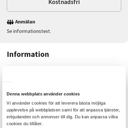
Kostnadsfri
Anmälan
Se informationstext.
Information
Välkomna på en guidad tur på Stenestadsortens
Hembygdsgård.
Vi guidar dig runt, berättar Hembygdsgårdens
historia och visar våra utställningar.
Denna webbplats använder cookies
Kaffe med hembakat serveras hos grannen "Mormors
Vi använder cookies för att leverera bästa möjliga
bod"
upplevelse på webbplatsen samt för att anpassa tjänster,
Välkomna till Hembygdsgården i Stenestad! Ingen
erbjudanden och annonser till dig. Du kan anpassa vilka
föranmälan!
cookies du tillåter.