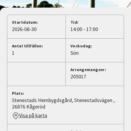
Nyheter
Avdelningar
Startdatum:
Tid:
2026-08-30
14:00 - 17:00
Lyssna
Antal tillfällen:
Veckodag:
1
Sön
Arrangemangsnr:
205017
Plats:
Stenestads Hembygdsgård, Stenestadsvägen ,
26876 Kågeröd
Visa på karta