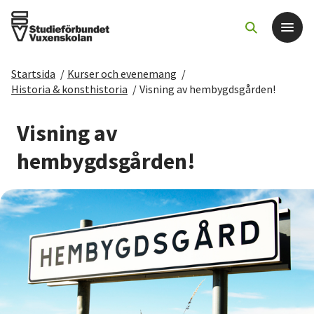
Startsida
/
Kurser och evenemang
/
Det här gör vi
Historia & konsthistoria
/
Visning av hembygdsgården!
För dig som
Visning av
hembygdsgården!
Sök kurser och evenemang
Om SV
Starta studiecirkel
Cirkelledare