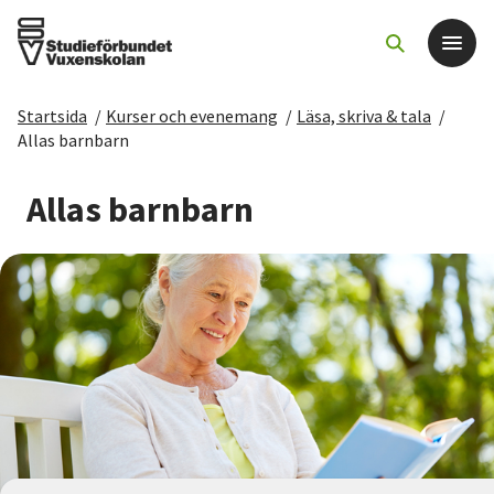
Startsida
/
Kurser och evenemang
/
Läsa, skriva & tala
/
Det här gör vi
Allas barnbarn
För dig som
Allas barnbarn
Sök kurser och evenemang
Om SV
Starta studiecirkel
Cirkelledare