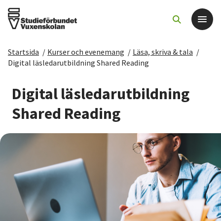
Startsida
/
Kurser och evenemang
/
Läsa, skriva & tala
/
Det här gör vi
Digital läsledarutbildning Shared Reading
För dig som
Digital läsledarutbildning
Shared Reading
Sök kurser och evenemang
Om SV
Starta studiecirkel
Cirkelledare