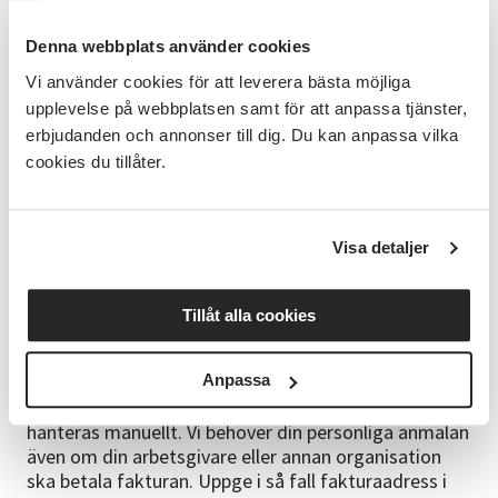
certifierad läsledare i Shared Reading, och du har
därmed behörighet att leda grupper utifrån metoden
Denna webbplats använder cookies
Shared Reading. För att bli godkänd och certifierad
Vi använder cookies för att leverera bästa möjliga
läsledare krävs 100% närvaro under utbildningen.
upplevelse på webbplatsen samt för att anpassa tjänster,
Anmälan är bindande. Vi som utbildar heter Katarina
erbjudanden och annonser till dig. Du kan anpassa vilka
Lundgren och Christina Heldemark.
cookies du tillåter.
Förkunskaper
Det är en fördel om du deltagit i Shared Reading
Visa detaljer
men det är inte ett måste.
Bra att veta
Tillåt alla cookies
Datum och tider: Tisdag 6/10, kl: 13:00-16:30 Onsdag
7/10, kl: 09:00-12:30 Tisdag 13/10, kl: 13:00-16:30
Anpassa
Onsdag 14/10, kl: 09:00-12:30 Tisdag 20/10, kl:13:00-
16:30 Onsdag 21/10, kl: 09:00-12:30 Alla anmälningar
hanteras manuellt. Vi behöver din personliga anmälan
även om din arbetsgivare eller annan organisation
ska betala fakturan. Uppge i så fall fakturaadress i