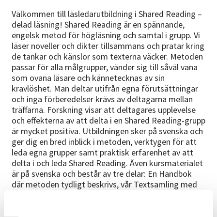
Välkommen till läsledarutbildning i Shared Reading –
delad läsning! Shared Reading är en spännande,
engelsk metod för högläsning och samtal i grupp. Vi
läser noveller och dikter tillsammans och pratar kring
de tankar och känslor som texterna väcker. Metoden
passar för alla målgrupper, vänder sig till såväl vana
som ovana läsare och kännetecknas av sin
kravlöshet. Man deltar utifrån egna förutsättningar
och inga förberedelser krävs av deltagarna mellan
träffarna. Forskning visar att deltagares upplevelse
och effekterna av att delta i en Shared Reading-grupp
är mycket positiva. Utbildningen sker på svenska och
ger dig en bred inblick i metoden, verktygen för att
leda egna grupper samt praktisk erfarenhet av att
delta i och leda Shared Reading. Även kursmaterialet
är på svenska och består av tre delar: En Handbok
där metoden tydligt beskrivs, vår Textsamling med
tips på noveller och dikter att använda, samt häftet
Läsledares och deltagares egna berättelser. Efter
avslutad kurs får du ett intyg som visar att du är