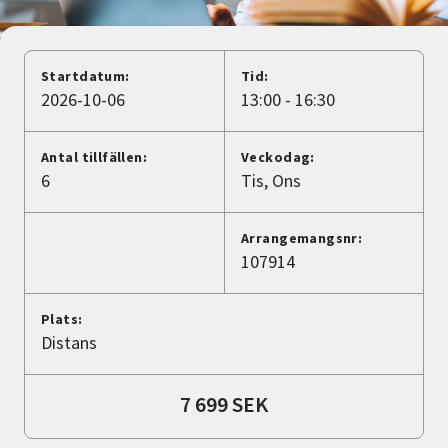
Nyheter
Avdelningar
Startdatum:
Tid:
2026-10-06
13:00 - 16:30
Lyssna
Antal tillfällen:
Veckodag:
6
Tis
Ons
Arrangemangsnr:
107914
Plats:
Distans
7 699 SEK