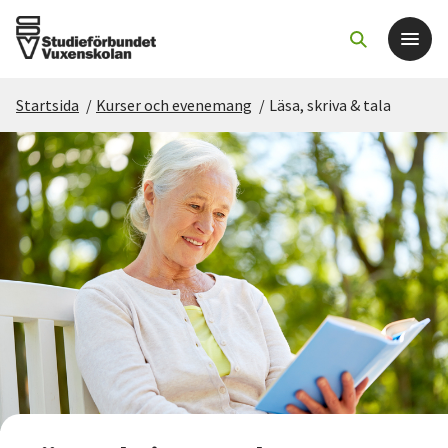
Startsida
/
Kurser och evenemang
/
Läsa, skriva & tala
Det här gör vi
För dig som
Sök kurser och evenemang
Om SV
Starta studiecirkel
Cirkelledare