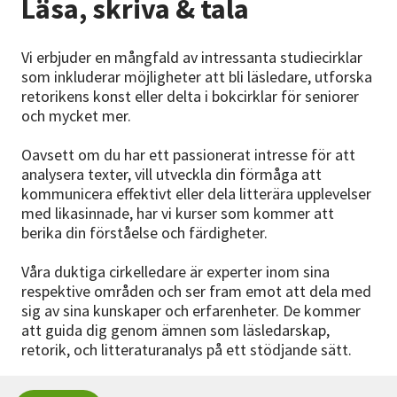
Läsa, skriva & tala
Nyheter
Vi erbjuder en mångfald av intressanta studiecirklar
Avdelningar
som inkluderar möjligheter att bli läsledare, utforska
retorikens konst eller delta i bokcirklar för seniorer
och mycket mer.
Lyssna
Oavsett om du har ett passionerat intresse för att
analysera texter, vill utveckla din förmåga att
kommunicera effektivt eller dela litterära upplevelser
med likasinnade, har vi kurser som kommer att
berika din förståelse och färdigheter.
Våra duktiga cirkelledare är experter inom sina
respektive områden och ser fram emot att dela med
sig av sina kunskaper och erfarenheter. De kommer
att guida dig genom ämnen som läsledarskap,
retorik, och litteraturanalys på ett stödjande sätt.