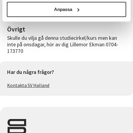
Om kursledaren
Eva Lodewijk leder denna studiecirkel. Hon är själv
Anpassa
högläsare på en av kommunens förskolor.
Övrigt
Skulle du vilja gå denna studiecirkel/kurs men kan
inte på onsdagar, hör av dig Lillemor Ekman 0704-
173770
Har du några frågor?
Kontakta SV Halland