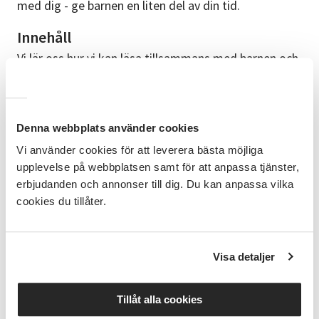
med dig - ge barnen en liten del av din tid.
Innehåll
Vi lär oss hur vi kan läsa tillsammans med barnen och
får vägledning och tips med litteraturen, samt hur
man tar kontakt med förskolan. Kursen är
kostnadsfri att gå.
Denna webbplats använder cookies
Om Allas barnbarn
Vi använder cookies för att leverera bästa möjliga
Allas Barnbarn är en politiskt och religiöst obunden
upplevelse på webbplatsen samt för att anpassa tjänster,
ideell organisation som vänder sig till dig som vill
erbjudanden och annonser till dig. Du kan anpassa vilka
läsa och berätta för barn i förskolan, men också till
cookies du tillåter.
dig som vill hjälpa till att organisera och förverkliga
Allas barnbarns mål. Läs mer om Allas barnbarn på
deras hemsida www.allasbarnbarn.se
Visa detaljer
Gruppstorlek
Denna kurs har plats för 7-8 deltagare.
Tillåt alla cookies