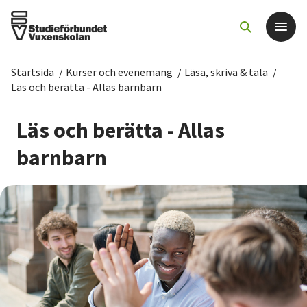
Startsida
/
Kurser och evenemang
/
Läsa, skriva & tala
/
Det här gör vi
Läs och berätta - Allas barnbarn
För dig som
Läs och berätta - Allas
barnbarn
Sök kurser och evenemang
Om SV
Starta studiecirkel
Cirkelledare