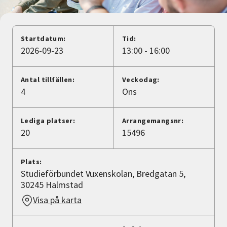
Nyheter
Avdelningar
Startdatum:
Tid:
2026-09-23
13:00 - 16:00
Lyssna
Antal tillfällen:
Veckodag:
4
Ons
Lediga platser:
Arrangemangsnr:
20
15496
Plats:
Studieförbundet Vuxenskolan, Bredgatan 5,
30245 Halmstad
Visa på karta