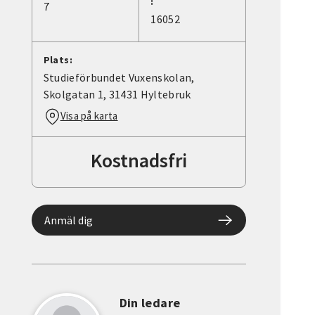
:
7
16052
Plats:
Studieförbundet Vuxenskolan,
Skolgatan 1, 31431 Hyltebruk
Visa på karta
Kostnadsfri
Anmäl dig
Din ledare