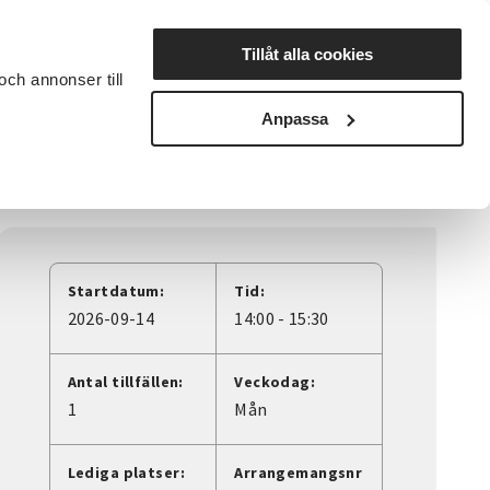
Lyssna
Tillåt alla cookies
och annonser till
rta studiecirkel
Cirkelledare
Nyheter
Avdelningar
Anpassa
Startdatum:
Tid:
2026-09-14
14:00 - 15:30
Antal tillfällen:
Veckodag:
1
Mån
Lediga platser:
Arrangemangsnr