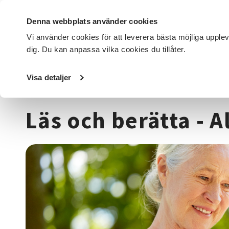
Denna webbplats använder cookies
Vi använder cookies för att leverera bästa möjliga upple
dig. Du kan anpassa vilka cookies du tillåter.
DET HÄR GÖR VI
FÖR DIG SOM
SÖK KURSER OCH EVENE
Visa detaljer
Startsida
/
Kurser och evenemang
/
Läsa, skriva & tala
/
Läs och berätta - 