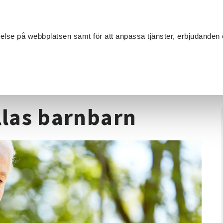
Sök
velse på webbplatsen samt för att anpassa tjänster, erbjudanden 
Om SV
Sta
MANG
Läs och berätta - Allas barnbarn
Allas barnbarn