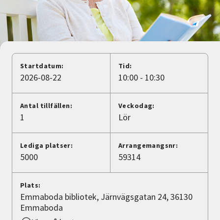
Nyheter
Avdelningar
Startdatum:
Tid:
Lyssna
2026-08-22
10:00 - 10:30
Antal tillfällen:
Veckodag:
1
Lör
Lediga platser:
Arrangemangsnr:
5000
59314
Plats:
Emmaboda bibliotek, Järnvägsgatan 24, 36130
Emmaboda