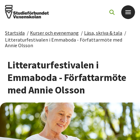
Startsida
/
Kurser och evenemang
/
Läsa, skriva & tala
/
Det här gör vi
Litteraturfestivalen i Emmaboda - Författarmöte med
Annie Olsson
För dig som
Litteraturfestivalen i
Emmaboda - Författarmöte
Sök kurser och evenemang
med Annie Olsson
Om SV
Starta studiecirkel
Cirkelledare