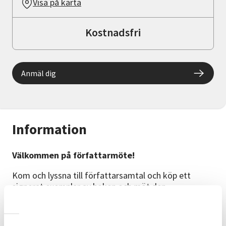
Visa på karta
Kostnadsfri
Anmäl dig
Information
Välkommen på författarmöte!
Kom och lyssna till författarsamtal och köp ett
signerat exemplar av boken och möt den
debuterande författaren Annie S. Olsson.
Om boken