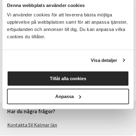
Sånger av stål är en actionfylld fantasyroman som
Denna webbplats använder cookies
följer tvillingsystrarna Allys och Ellyns kamp för frihet
Vi använder cookies för att leverera bästa möjliga
i en magisk värld full av bestar, brutalitet och
upplevelse på webbplatsen samt för att anpassa tjänster,
bedrägeri. Den passar allra bäst för läsare i
erbjudanden och annonser till dig. Du kan anpassa vilka
högstadie- och gymnasieåldern samt (själsligt) unga
cookies du tillåter.
vuxna. Det är Annie S. Olssons litterära debut. Om
författaren Annie är en mycket uppskattad
cirkelledare här på SV och har genom åren haft ett
flertal Studiecirklar, bland annat : "Att skriva
Visa detaljer
skönlitterärt", "Estradpoesi" och "Gitarr".
Vi är verkligen glada över att kunna erbjuda Annies
Tillåt alla cookies
närvaro på Emmaboda litteratur festival då vi även
erbjuder Folkbildningens dag.
Anpassa
Har du några frågor?
Kontakta SV Kalmar län