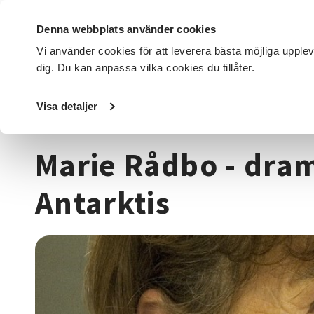
Denna webbplats använder cookies
Vi använder cookies för att leverera bästa möjliga upple
dig. Du kan anpassa vilka cookies du tillåter.
DET HÄR GÖR VI
FÖR DIG SOM
SÖK KURSER OCH EVENE
Visa detaljer
Startsida
/
Kurser och evenemang
/
Läsa, skriva & tala
/
Marie Rådbo - drama
Antarktis