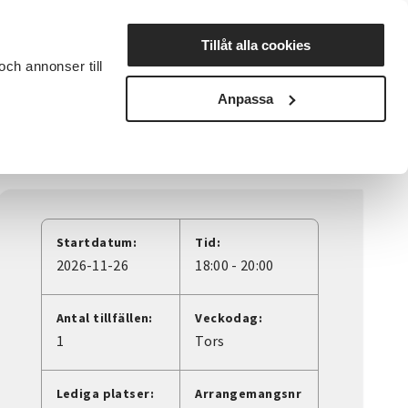
Lyssna
Tillåt alla cookies
och annonser till
rta studiecirkel
Cirkelledare
Nyheter
Avdelningar
Anpassa
Startdatum:
Tid:
2026-11-26
18:00 - 20:00
Antal tillfällen:
Veckodag:
1
Tors
Lediga platser:
Arrangemangsnr