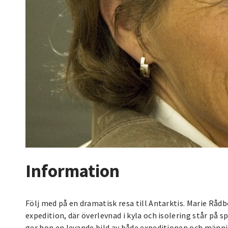
Information
Följ med på en dramatisk resa till Antarktis. Marie Rå
expedition, där överlevnad i kyla och isolering står på 
ger hon en levande bild av både expeditionen och män