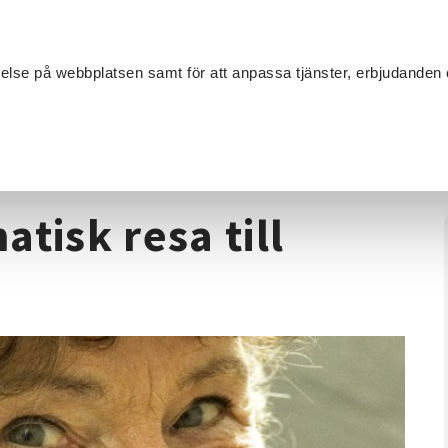
Sök
velse på webbplatsen samt för att anpassa tjänster, erbjudanden 
Om SV
Sta
MANG
Marie Rådbo - dramatisk resa till Antarktis
tisk resa till