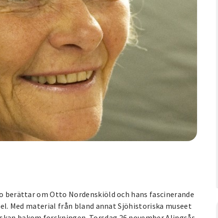
dbo berättar om Otto Nordenskiöld och hans fascinerande
spel. Med material från bland annat Sjöhistoriska museet
niskan bakom forskningen. Torsdag 26 november Alingsås