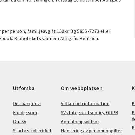
r per person, familjeavgift 150kr. Bg 5855-7273 eller
ebook: Bibliotekets vänner i Alingsås Hemsida:
Utforska
Om webbplatsen
K
Det här gör vi
Villkor och information
K
För dig som
SVs Integritetspolicy, GDPR
K
V
Om SV
Anmälningsvillkor
K
Starta studiecirkel
Hantering av personuppgifter