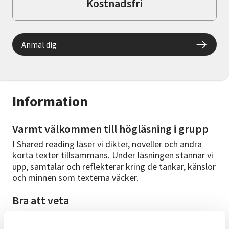
Kostnadsfri
Anmäl dig
Information
Varmt välkommen till högläsning i grupp
I Shared reading läser vi dikter, noveller och andra
korta texter tillsammans. Under läsningen stannar vi
upp, samtalar och reflekterar kring de tankar, känslor
och minnen som texterna väcker.
Bra att veta
Det krävs inte några förkunskaper om litteratur och
du behöver inte läsa några texter mellan träffarna.