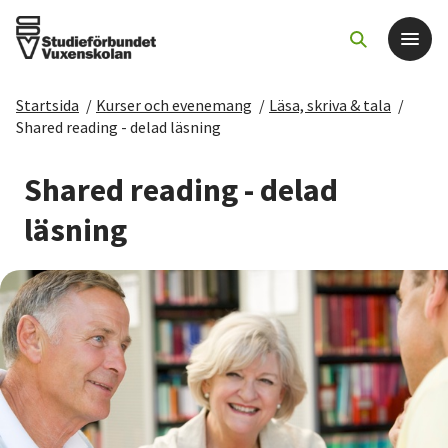
Startsida
/
Kurser och evenemang
/
Läsa, skriva & tala
/
Det här gör vi
Shared reading - delad läsning
För dig som
Shared reading - delad
läsning
Sök kurser och evenemang
Om SV
Starta studiecirkel
Cirkelledare