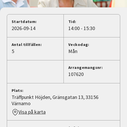
Nyheter
Avdelningar
Startdatum:
Tid:
2026-09-14
14:00 - 15:30
Lyssna
Antal tillfällen:
Veckodag:
5
Mån
Arrangemangsnr:
107620
Plats:
Träffpunkt Höjden, Gränsgatan 13, 33156
Värnamo
Visa på karta