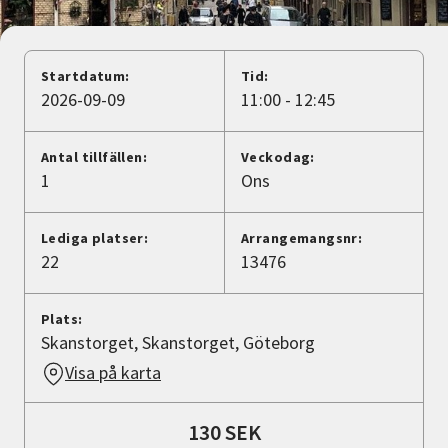
Nyheter
Avdelningar
Startdatum:
Tid:
2026-09-09
11:00 - 12:45
Lyssna
Antal tillfällen:
Veckodag:
1
Ons
Lediga platser:
Arrangemangsnr:
22
13476
Plats:
Skanstorget, Skanstorget, Göteborg
Visa på karta
130 SEK