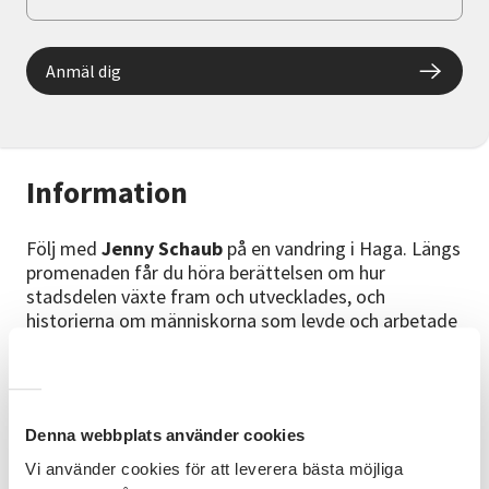
Anmäl dig
Information
Följ med
Jenny Schaub
på en vandring i Haga. Längs
promenaden får du höra berättelsen om hur
stadsdelen växte fram och utvecklades, och
historierna om människorna som levde och arbetade
här. Allt ifrån 1600-1700-talets militärer,
hantverksfolk, sjöfolk, via 1800-talets trångboddhet,
superi, landshövdingehus, fångar, mord, sjukdomar
och familjen Dickson, till 1900-talets rivningshot och
Denna webbplats använder cookies
slutligen dagens lugna miljöer, med caféer, cyklar och
söndagspromenader.
Vi använder cookies för att leverera bästa möjliga