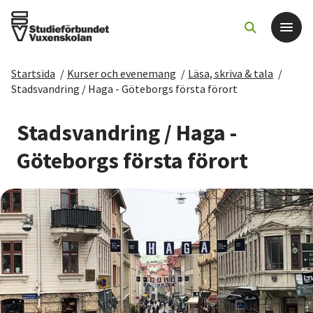
Startsida
/
Kurser och evenemang
/
Läsa, skriva & tala
/
Det här gör vi
Stadsvandring / Haga - Göteborgs första förort
För dig som
Stadsvandring / Haga -
Göteborgs första förort
Sök kurser och evenemang
Om SV
Starta studiecirkel
Cirkelledare