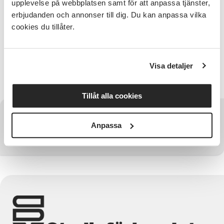
upplevelse på webbplatsen samt för att anpassa tjänster,
Tid, plats och anmälan
erbjudanden och annonser till dig. Du kan anpassa vilka
OBS! Tiden! 11.00 Skanstorget (nedanför Skansen
cookies du tillåter.
Kronan) Vandringen tar ca 90 minuter och avslutas
vid Hagakyrkan Kallelse/Faktura mejlas alt. skickas
ut före stadsvandringen. OBS-Anmälan gäller för en
Visa detaljer
person. Är ni flera måste varje person anmälas
separat med alla personuppgifter.
Tillåt alla cookies
Har du några frågor?
Anpassa
Kontakta SV Göteborg