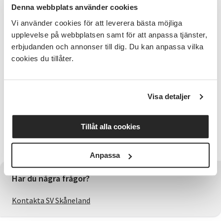
texter har använts som aktivism, utforskar hur vi
Denna webbplats använder cookies
själva kan skriva för att påverka och vad som finns
här och nu i närområdet som vi vill påverka med våra
Vi använder cookies för att leverera bästa möjliga
texter. De som vill kommer att få tillfälle att
upplevelse på webbplatsen samt för att anpassa tjänster,
framföra sina texter framför publik en lördag i höst.
erbjudanden och annonser till dig. Du kan anpassa vilka
cookies du tillåter.
Studiecirkeln är gratis och pågår under sex tisdagar
med start i september.
Är du intresserad av att veta mer?
Visa detaljer
Låter det spännande? Kontakta mig på
jonas.nilsson@sv.se
för mer information.
Tillåt alla cookies
Studiecirkeln anordnas tillsammans med Ängelholms
stadsbibliotek och vi kommer att vara i deras lokaler.
Anpassa
Har du några frågor?
Kontakta SV Skåneland