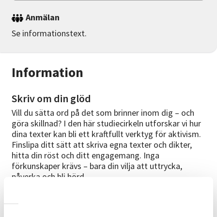
Anmälan
Se informationstext.
Information
Skriv om din glöd
Vill du sätta ord på det som brinner inom dig – och
göra skillnad? I den här studiecirkeln utforskar vi hur
dina texter kan bli ett kraftfullt verktyg för aktivism.
Finslipa ditt sätt att skriva egna texter och dikter,
hitta din röst och ditt engagemang. Inga
förkunskaper krävs – bara din vilja att uttrycka,
påverka och bli hörd.
Det är en studiecirkel, och som sådan lär vi av
varandra och tillsammans. Vi tittar på exempel där