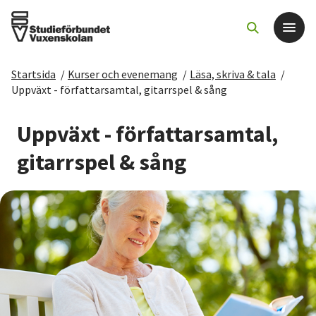
Startsida
/
Kurser och evenemang
/
Läsa, skriva & tala
/
Det här gör vi
Uppväxt - författarsamtal, gitarrspel & sång
För dig som
Uppväxt - författarsamtal,
gitarrspel & sång
Sök kurser och evenemang
Om SV
Starta studiecirkel
Cirkelledare