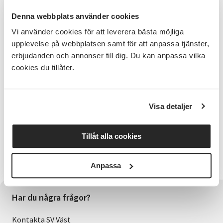
hårda våldsamma tillvaro. Likt en maskros som
Denna webbplats använder cookies
bryter sig upp genom asfalt går han sin egen
vindlande väg i 50-talets Göteborg. I Björn Elfving
Vi använder cookies för att leverera bästa möjliga
Svenssons ”Sommar i koppel” skildras en sista
upplevelse på webbplatsen samt för att anpassa tjänster,
sommar fylld av lättja, pizza och pojkstreck innan
erbjudanden och annonser till dig. Du kan anpassa vilka
vuxenlivet börjar på allvar. Denna sista-natten-med-
cookies du tillåter.
gängetskildring utspelar sig i Svanesund på östra
Orust.
Björn sjunger och spelar gitarr under programmet.
Visa detaljer
Välkommen!
Fri entré
Tillåt alla cookies
Arrangörer: Studieförbundet Vuxenskolan, Kultur och
Bibliotek
Anpassa
Har du några frågor?
Kontakta SV Väst