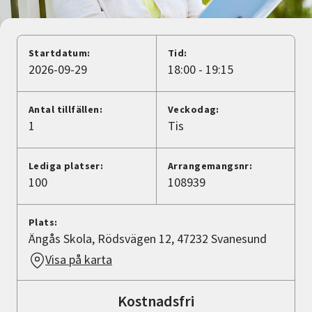
Nyheter
Avdelningar
Startdatum:
Tid:
2026-09-29
18:00 - 19:15
Lyssna
Antal tillfällen:
Veckodag:
1
Tis
Lediga platser:
Arrangemangsnr:
100
108939
Plats:
Ängås Skola, Rödsvägen 12, 47232 Svanesund
Visa på karta
Kostnadsfri