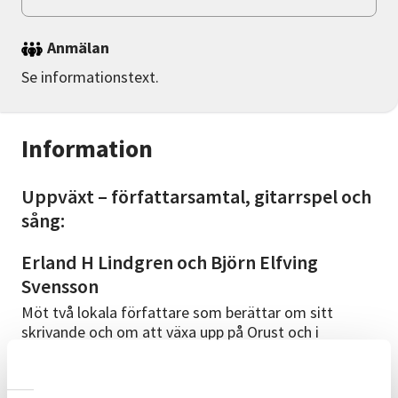
Anmälan
Se informationstext.
Information
Uppväxt – författarsamtal, gitarrspel och
sång:
Erland H Lindgren och Björn Elfving
Svensson
Möt två lokala författare som berättar om sitt
skrivande och om att växa upp på Orust och i
Göteborg. Erland H Lindgren är 77 år när hans
debutroman ”Tysssst gallskriii” ges ut. I boken följer
vi pojken Benny som kämpar för att överleva i sin