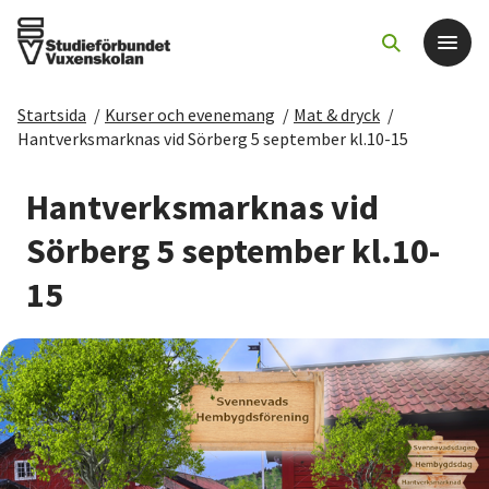
Startsida
/
Kurser och evenemang
/
Mat & dryck
/
Det här gör vi
Hantverksmarknas vid Sörberg 5 september kl.10-15
För dig som
Hantverksmarknas vid
Sörberg 5 september kl.10-
Sök kurser och evenemang
15
Om SV
Starta studiecirkel
Cirkelledare