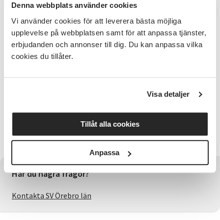
gången i ordningen till årets hantverksmarknad
Denna webbplats använder cookies
lördag den 65 september 10.00-15.00 i
hembygdsgården Sörberg.
Vi använder cookies för att leverera bästa möjliga
Étt 30 tal hantverksutställare på plats som säljer allt
upplevelse på webbplatsen samt för att anpassa tjänster,
från konst, trä och textilhantverk till mathantverk.
erbjudanden och annonser till dig. Du kan anpassa vilka
cookies du tillåter.
Försäljning av fika med hembakt, korv, hamburgare
och lotterier. OBS! Då föreningen har ett eget stånd
under marknaden så mottages gärna frivilliga gåvor
Visa detaljer
såsom bär, svamp, frukt eller annat mathantverk.
Behållningen går till föreningens bevarande.
Välkomna till årets hemvändardag!
Tillåt alla cookies
#kplö
Anpassa
Har du några frågor?
Kontakta SV Örebro län