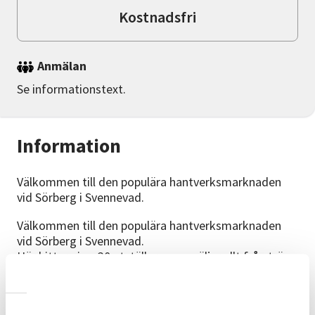
Kostnadsfri
Anmälan
Se informationstext.
Information
Välkommen till den populära hantverksmarknaden
vid Sörberg i Svennevad.
Välkommen till den populära hantverksmarknaden
vid Sörberg i Svennevad.
Här hittar ni ca 30 utställare som säljer allt från trä-
och textilhantverk till manthantverk.
Svennevads Hembygdsförening inbjuder för 31:e