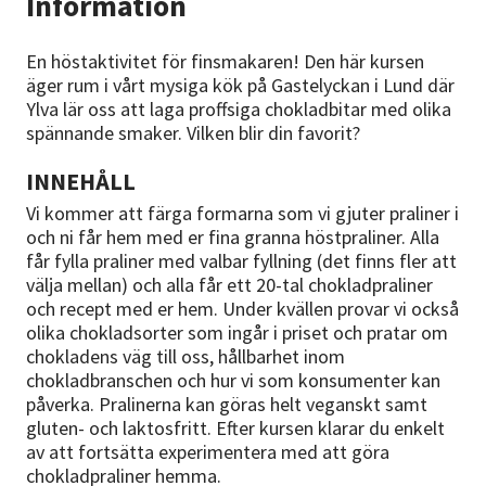
Information
En höstaktivitet för finsmakaren! Den här kursen
äger rum i vårt mysiga kök på Gastelyckan i Lund där
Ylva lär oss att laga proffsiga chokladbitar med olika
spännande smaker. Vilken blir din favorit?
INNEHÅLL
Vi kommer att färga formarna som vi gjuter praliner i
och ni får hem med er fina granna höstpraliner. Alla
får fylla praliner med valbar fyllning (det finns fler att
välja mellan) och alla får ett 20-tal chokladpraliner
och recept med er hem. Under kvällen provar vi också
olika chokladsorter som ingår i priset och pratar om
chokladens väg till oss, hållbarhet inom
chokladbranschen och hur vi som konsumenter kan
påverka. Pralinerna kan göras helt veganskt samt
gluten- och laktosfritt. Efter kursen klarar du enkelt
av att fortsätta experimentera med att göra
chokladpraliner hemma.