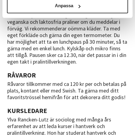
bjuder på te och kaffe, ta eget förkläde med eller
Anpassa
oömma kläder. Ta också med bra skor för att vi går
och står mycket under dagen. Det går bra att göra
veganska och laktosfria praliner om du meddelar i
förväg. Vi rekommenderar oömma kläder. Ta med
eget förkläde och gärna din egen termometer. Du
har möjlighet att ta en lunchpaus på 30 minuter, så ta
gärna med en enkel lunch. Kylskåp och mikro finns
att tillgå. Pausen sker ca 12.30, när det passar in i din
egen takt i pralintillverkningen.
RÅVAROR
Råvaror tillkommer med ca 120 kr per och betalas på
plats, kontant eller med Swish. Ta gärna med ditt
favoritströssel hemifrån för att dekorera ditt godis!
KURSLEDARE
Ylva Rancken-Lutz är sociolog med många års
erfarenhet av att leda kurser i hantverk och
pralintillverkning. Hon har studerat hantverk och