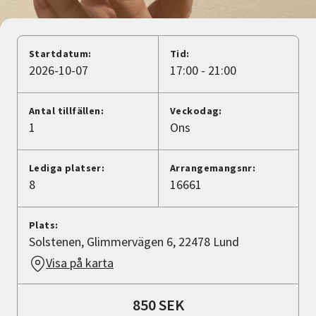
Nyheter
Avdelningar
Startdatum:
Tid:
2026-10-07
17:00 - 21:00
Lyssna
Antal tillfällen:
Veckodag:
1
Ons
Lediga platser:
Arrangemangsnr:
8
16661
Plats:
Solstenen, Glimmervägen 6, 22478 Lund
Visa på karta
850 SEK