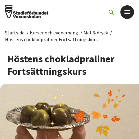
Startsida
/
Kurser och evenemang
/
Mat & dryck
/
Det här gör vi
Höstens chokladpraliner Fortsättningskurs
För dig som
Höstens chokladpraliner
Fortsättningskurs
Sök kurser och evenemang
Om SV
Starta studiecirkel
Cirkelledare