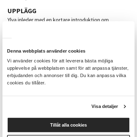
UPPLÄGG
Ylva inleder med en kortare introduktion om
chokladens väg till oss, chokladens historia och
varför vi ska köpa sjyst choklad. Ni får också smaka
på några olika chokladsorter. Tillsammans går vi
igenom varje moment och ni får jobba på
Denna webbplats använder cookies
självständigt däremellan.
Vi använder cookies för att leverera bästa möjliga
FÖRKUNSKAPER
upplevelse på webbplatsen samt för att anpassa tjänster,
Du som kommer på fortsättningskurs ska ha
erbjudanden och annonser till dig. Du kan anpassa vilka
baskunskap i temperering.
cookies du tillåter.
BRA ATT VETA
Workshopen är upplagd som en rolig aktivitet. Vi
Visa detaljer
bjuder på te och kaffe. Ta med bra skor för vi går och
står mycket under dagen. Det finns ett urval av
sådant du kan smaksätta pralinerna med, men du får
Tillåt alla cookies
gärna ta med en egen favoritsylt till exempel. Vi