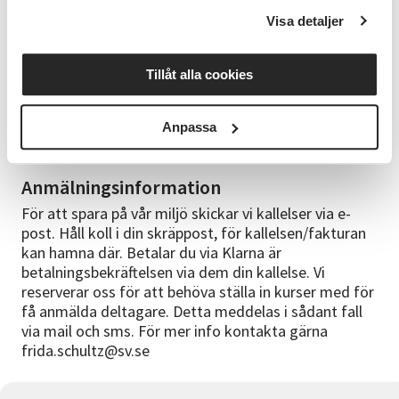
Bra att veta
Visa detaljer
Du behöver inga förkunskaper för att gå den här
kursen. Grundläggande kökskunskaper är användbar
Tillåt alla cookies
men inte nödvändig. Förkläde eller kläder som tål att
bli smutsiga är att rekommendera. Det tillkommer
en kostnad för inköp av råvaror. Detta swishas direkt
Anpassa
till ledare Vincent under kursen. Ca 250 kr.
Anmälningsinformation
För att spara på vår miljö skickar vi kallelser via e-
post. Håll koll i din skräppost, för kallelsen/fakturan
kan hamna där. Betalar du via Klarna är
betalningsbekräftelsen via dem din kallelse. Vi
reserverar oss för att behöva ställa in kurser med för
få anmälda deltagare. Detta meddelas i sådant fall
via mail och sms. För mer info kontakta gärna
frida.schultz@sv.se