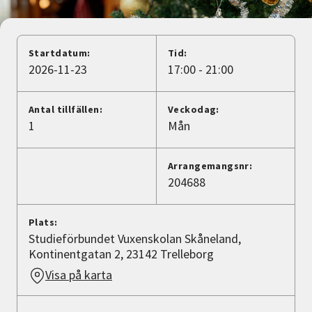
Nyheter
Avdelningar
Startdatum:
Tid:
2026-11-23
17:00 - 21:00
Lyssna
Antal tillfällen:
Veckodag:
1
Mån
Arrangemangsnr:
204688
Plats:
Studieförbundet Vuxenskolan Skåneland,
Kontinentgatan 2, 23142 Trelleborg
Visa på karta