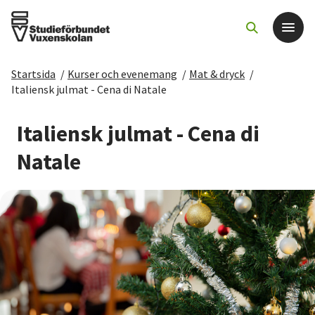
Startsida
/
Kurser och evenemang
/
Mat & dryck
/
Det här gör vi
Italiensk julmat - Cena di Natale
För dig som
Italiensk julmat - Cena di
Natale
Sök kurser och evenemang
Om SV
Starta studiecirkel
Cirkelledare