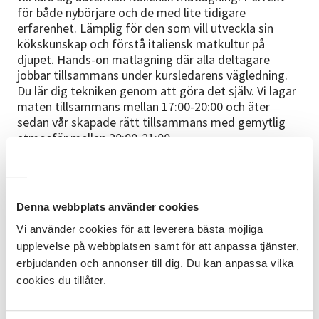
för både nybörjare och de med lite tidigare
erfarenhet. Lämplig för den som vill utveckla sin
kökskunskap och förstå italiensk matkultur på
djupet. Hands-on matlagning där alla deltagare
jobbar tillsammans under kursledarens vägledning.
Du lär dig tekniken genom att göra det själv. Vi lagar
maten tillsammans mellan 17:00-20:00 och äter
sedan vår skapade rätt tillsammans med gemytlig
atmosfär mellan 20:00-21:00.
Studiematerial
Ledarens recept, erfarenhet och tips.
Denna webbplats använder cookies
Cirkelledare
Vi använder cookies för att leverera bästa möjliga
Vincent Vitlock - erfaren Internationell kock med
upplevelse på webbplatsen samt för att anpassa tjänster,
många års erfarenhet av att undervisa autentisk
erbjudanden och annonser till dig. Du kan anpassa vilka
italiensk matlagning. Bott i Italien och studerat
cookies du tillåter.
italiensk matkultur på djupet och älskar att dela
denna passion med andra.