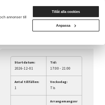
Lyssna
Tillåt alla cookies
och annonser till
rta studiecirkel
Cirkelledare
Nyheter
Avdelningar
Anpassa
Startdatum:
Tid:
2026-12-01
17:00 - 21:00
Antal tillfällen:
Veckodag:
1
Tis
Arrangemangsnr