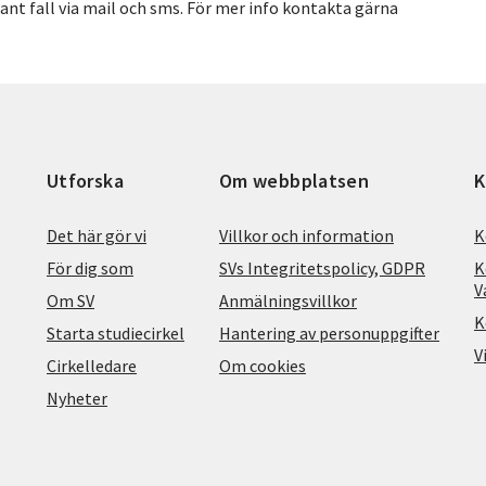
ant fall via mail och sms. För mer info kontakta gärna
Utforska
Om webbplatsen
K
Det här gör vi
Villkor och information
K
För dig som
SVs Integritetspolicy, GDPR
K
V
Om SV
Anmälningsvillkor
K
Starta studiecirkel
Hantering av personuppgifter
V
Cirkelledare
Om cookies
Nyheter