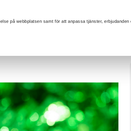
Sök
velse på webbplatsen samt för att anpassa tjänster, erbjudanden 
Om SV
Sta
MANG
 plockmat