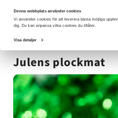
Denna webbplats använder cookies
Vi använder cookies för att leverera bästa möjliga upple
dig. Du kan anpassa vilka cookies du tillåter.
DET HÄR GÖR VI
FÖR DIG SOM
SÖK KURSER OCH EVENE
Visa detaljer
Startsida
/
Kurser och evenemang
/
Mat & dryck
/
Julens
Julens plockmat