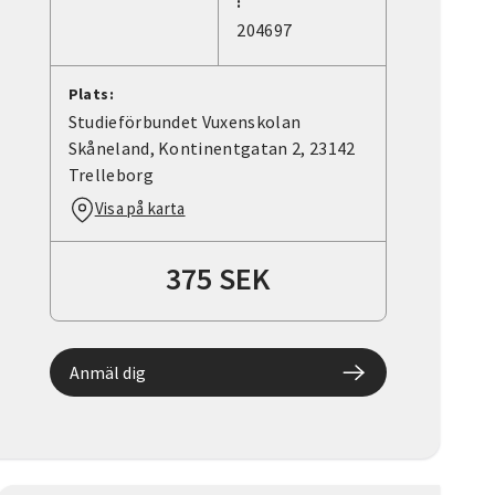
:
204697
Plats:
Studieförbundet Vuxenskolan
Skåneland, Kontinentgatan 2, 23142
Trelleborg
Visa på karta
375 SEK
Anmäl dig