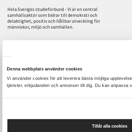
Hela Sveriges studieförbund - Vi är en central
samhällsaktör som bidrar till demokrati och
delaktighet, positiv och hållbar utveckling för
människor, miljö och samhällen.
Utforska
Om webbplatsen
Denna webbplats använder cookies
Det här gör vi
Villkor och information
Vi använder cookies för att leverera bästa möjliga upplevel
För dig som
SVs Integritetspolicy, GDPR
tjänster, erbjudanden och annonser till dig. Du kan anpassa vil
Om SV
Anmälningsvillkor
Starta studiecirkel
Hantering av personuppgifter
Cirkelledare
Om cookies
Tillåt alla cookies
Nyheter