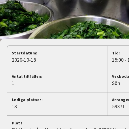
Nyheter
Avdelningar
Lyssna
Startdatum:
Tid:
2026-10-18
15:00 - 
Antal tillfällen:
Veckoda
1
Sön
Lediga platser:
Arrange
13
59371
Plats: