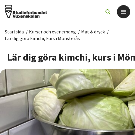
Startsida
/
Kurser och evenemang
/
Mat & dryck
/
Det här gör vi
Lär dig göra kimchi, kurs i Mönsterås
För dig som
Lär dig göra kimchi, kurs i Mö
Sök kurser och evenemang
Om SV
Starta studiecirkel
Cirkelledare