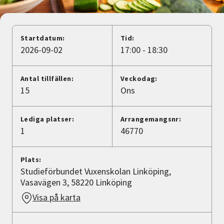
Nyheter
Avdelningar
Startdatum:
Tid:
2026-09-02
17:00 - 18:30
Lyssna
Antal tillfällen:
Veckodag:
15
Ons
Lediga platser:
Arrangemangsnr:
1
46770
Plats:
Studieförbundet Vuxenskolan Linköping,
Vasavägen 3, 58220 Linköping
Visa på karta