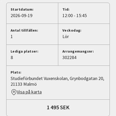
Nyheter
Startdatum:
Tid:
2026-09-19
12:00 - 15:45
Avdelningar
Antal tillfällen:
Veckodag:
1
Lör
Lyssna
Lediga platser:
Arrangemangsnr:
8
302284
Plats:
Studieförbundet Vuxenskolan, Grynbodgatan 20,
21133 Malmö
Visa på karta
1 495 SEK