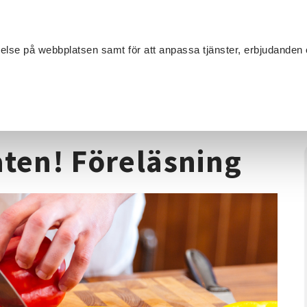
Sök
velse på webbplatsen samt för att anpassa tjänster, erbjudanden 
Om SV
Sta
MANG
ning
/
Förläng livet på maten! Föreläsning
aten! Föreläsning