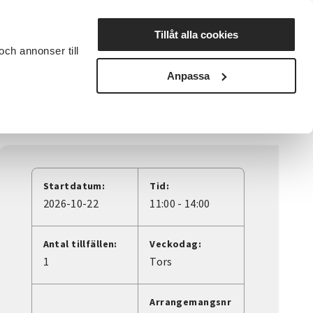
Lyssna
Tillåt alla cookies
och annonser till
rta studiecirkel
Cirkelledare
Nyheter
Avdelningar
Anpassa
Startdatum:
Tid:
2026-10-22
11:00 - 14:00
Antal tillfällen:
Veckodag:
1
Tors
Arrangemangsnr