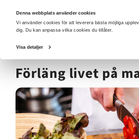
Denna webbplats använder cookies
Vi använder cookies för att leverera bästa möjliga upple
dig. Du kan anpassa vilka cookies du tillåter.
DET HÄR GÖR VI
FÖR DIG SOM
SÖK KURSER OCH EVENE
Visa detaljer
Startsida
/
Kurser och evenemang
/
Mat & dryck
/
Matlag
Förläng livet på m