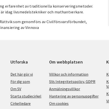
ång erfarenhet av traditionella konserveringsmetoder.
är idag livsmedelstekniker och mathantverkare.
g Rättvik som genomförs av Civilförsvarsförbundet,
inansiering av Vinnova
Utforska
Om webbplatsen
K
Det här gör vi
Villkor och information
K
För dig som
SVs Integritetspolicy, GDPR
K
V
Om SV
Anmälningsvillkor
K
Starta studiecirkel
Hantering av personuppgifter
V
Cirkelledare
Om cookies