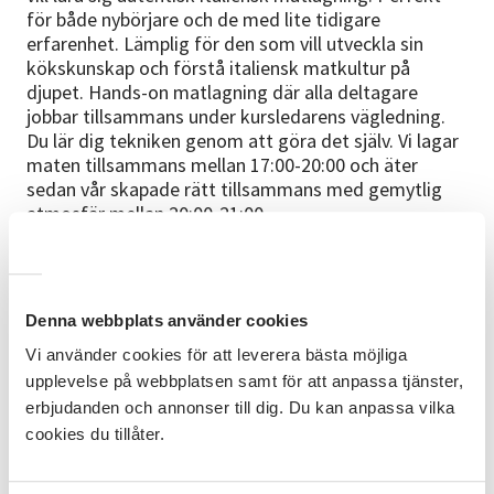
för både nybörjare och de med lite tidigare
erfarenhet. Lämplig för den som vill utveckla sin
kökskunskap och förstå italiensk matkultur på
djupet. Hands-on matlagning där alla deltagare
jobbar tillsammans under kursledarens vägledning.
Du lär dig tekniken genom att göra det själv. Vi lagar
maten tillsammans mellan 17:00-20:00 och äter
sedan vår skapade rätt tillsammans med gemytlig
atmosfär mellan 20:00-21:00.
Studiematerial
Ledarens recept, erfarenhet och tips.
Denna webbplats använder cookies
Cirkelledare
Vi använder cookies för att leverera bästa möjliga
Vincent Vitlock - erfaren Internationell kock med
upplevelse på webbplatsen samt för att anpassa tjänster,
många års erfarenhet av att undervisa autentisk
erbjudanden och annonser till dig. Du kan anpassa vilka
italiensk matlagning. Bott i Italien och studerat
cookies du tillåter.
italiensk matkultur på djupet och älskar att dela
denna passion med andra.