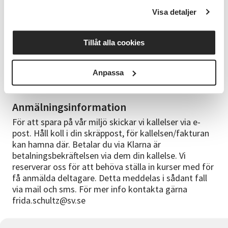
Bra att veta
Visa detaljer
Du behöver inga förkunskaper för att gå den här
kursen. Grundläggande kökskunskaper är användbar
Tillåt alla cookies
men inte nödvändig. Förkläde eller kläder som tål att
bli smutsiga är att rekommendera. Det tillkommer
en kostnad för inköp av råvaror. Detta swishas direkt
Anpassa
till ledare Vincent under kursen. Ca 250 kr.
Anmälningsinformation
För att spara på vår miljö skickar vi kallelser via e-
post. Håll koll i din skräppost, för kallelsen/fakturan
kan hamna där. Betalar du via Klarna är
betalningsbekräftelsen via dem din kallelse. Vi
reserverar oss för att behöva ställa in kurser med för
få anmälda deltagare. Detta meddelas i sådant fall
via mail och sms. För mer info kontakta gärna
frida.schultz@sv.se