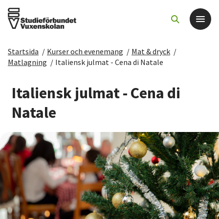
Startsida
/
Kurser och evenemang
/
Mat & dryck
/
Det här gör vi
Matlagning
/
Italiensk julmat - Cena di Natale
För dig som
Italiensk julmat - Cena di
Natale
Sök kurser och evenemang
Om SV
Starta studiecirkel
Cirkelledare