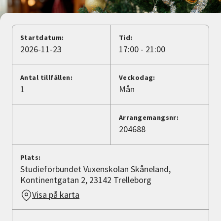
Nyheter
Avdelningar
Startdatum:
Tid:
2026-11-23
17:00 - 21:00
Lyssna
Antal tillfällen:
Veckodag:
1
Mån
Arrangemangsnr:
204688
Plats:
Studieförbundet Vuxenskolan Skåneland,
Kontinentgatan 2, 23142 Trelleborg
Visa på karta